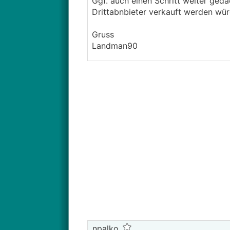
Ggf. auch einen Schritt weiter ged
Drittabnbieter verkauft werden wür
Gruss
Landman90
npalko