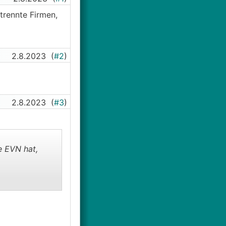
trennte Firmen,
2.8.2023
(
#2
)
2.8.2023
(
#3
)
e EVN hat,