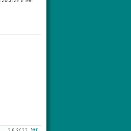
n auch an einen
2.8.2023
(
#1
)