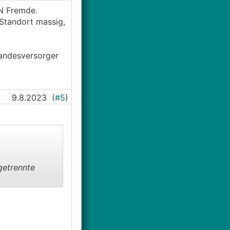
VN Fremde.
 Standort massig,
Landesversorger
9.8.2023
(
#5
)
getrennte