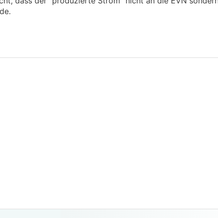
acht, dass der "produzierte Strom" nicht an die EVN sonder
de.