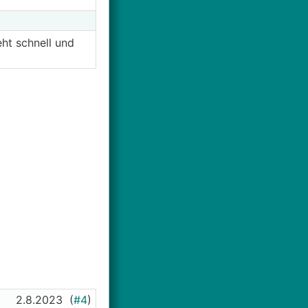
ht schnell und
2.8.2023
(
#4
)