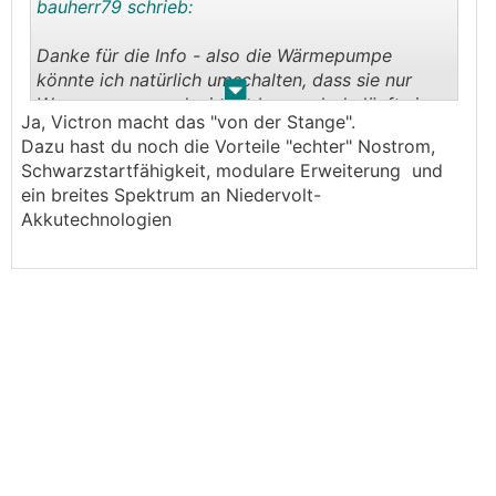
bauherr79 schrieb:
Danke für die Info - also die Wärmepumpe
könnte ich natürlich umschalten, dass sie nur
.
.
Warmwasser produziert, aber auch da läuft sie
Ja, Victron macht das "von der Stange".
mit 4kw, denn für die Heizung ist auch noch ein
Dazu hast du noch die Vorteile "echter" Nostrom,
offener Kamin da notfalls. Mir geht es eher
Schwarzstartfähigkeit, modulare Erweiterung und
darum, ob es einen Batteriewechselrichter gibt,
ein breites Spektrum an Niedervolt-
der alle 3 phasen bedient oder ob man hier eine
Akkutechnologien
andere Möglichkeit noch hat, außer 3
Batteriewechselrichter zu installieren, die jeweils
eine der drei Phasen bedienen.