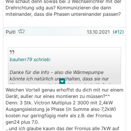
Wie schaut denn sowas bei 3 Wechselrichter mit der
mit 4kw, denn für die Heizung ist auch noch ein
Drehrichtung udg aus? Kommunizieren die dann
offener Kamin da notfalls. Mir geht es eher
miteinander, dass die Phasen untereinander passen?
darum, ob es einen Batteriewechselrichter gibt,
der alle 3 phasen bedient oder ob man hier eine
andere Möglichkeit noch hat, außer 3
Puitl
13.10.2021
(
#12
)
Batteriewechselrichter zu installieren, die jeweils
eine der drei Phasen bedienen.
bauherr79 schrieb:
Danke für die Info - also die Wärmepumpe
könnte ich natürlich umschalten, dass sie nur
.
.
Warmwasser produziert, aber auch da läuft sie
Welchen Vorteil genau erhoffst du dich mit nur einem
mit 4kw, denn für die Heizung ist auch noch ein
Gerät, außer nur eines montieren zu müssen?^^
offener Kamin da notfalls. Mir geht es eher
Denn: 3 Stk. Victron Multiplus 2 3000 mit 2,4kW
darum, ob es einen Batteriewechselrichter gibt,
Ausgangsleistung je Phase (in Summe also 7,2kW)
der alle 3 phasen bedient oder ob man hier eine
kosten nur geringfügig mehr als z.B. der Fronius
andere Möglichkeit noch hat, außer 3
gen24 plus 7.0.
Batteriewechselrichter zu installieren, die jeweils
...und ich glaube kaum das der Fronius alle 7kW auf
eine der drei Phasen bedienen.