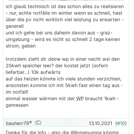
(Kühlschrank, Server, usw.). Die Wärmepumpe
ich glaub technisch ist das schon alles zu realisieren
läuft ja nicht den ganzen Tag - sondern vielleicht
- nur, echte notfälle im winter wenn es schneit, hast
5 bis 6 Stunden pro Tag (wenn es extrem kalt ist
über die pv nicht wirklich viel leistung zu erwarten -
vielleicht auch mal 8 Stunden). Und der unter
generell
Tags erzeugte Strom (auch im Winter) sollte ja
und ich gehe bei uns daheim davon aus - graz-
wieder etwas zusätzlich bringen. Im Notfall
umgebung - wird es nicht so schnell 2 tage keinen
würde es ja auch reichen, würde die
strom, geben
Wärmepumpe nur 3 Stunden laufen (hat es halt
21 Grad statt 24 im Haus). Wärmepumpe ist eine
trotzdem zieht dir deine wp in einer nacht wsl den
15kw Wasser/Wasser-Wärmepumpe zur Info, die
20kwh speicher leer? der kostet jetzt (sofern
über 400m2 Wohnfläche auch heizen muss zur
lieferbar...) 10k aufwärts
Info wegen Halle .
auf das heizen könnte ich viele stunden verzichten,
ansonsten komme ich mit 5kwh fast einen tag aus -
Und aus diesem Grund bräuchte ich eben alle 3
im notfall!
Phasen. Das heißt, bei einem wirklich guten
einmal wasser wärmen mit der
WP
braucht 1kwh -
System würden mir 3 Batteriewechselrichter
gemessen
scheinbar nicht erspart bleiben, außer es kommt
mal ein neuer Batteriewechselrichter am Markt,
der alle 3 Phasen bedienen kann.
bauherr79
13.10.2021
(
#10
)
Danke für die Info - also die Wärmepumpe könnte