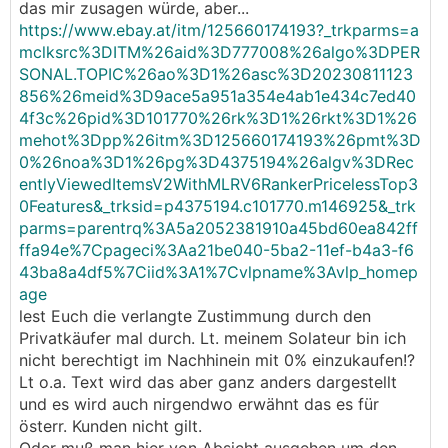
das mir zusagen würde, aber...
https://www.ebay.at/itm/125660174193?_trkparms=a
mclksrc%3DITM%26aid%3D777008%26algo%3DPER
SONAL.TOPIC%26ao%3D1%26asc%3D20230811123
856%26meid%3D9ace5a951a354e4ab1e434c7ed40
4f3c%26pid%3D101770%26rk%3D1%26rkt%3D1%26
mehot%3Dpp%26itm%3D125660174193%26pmt%3D
0%26noa%3D1%26pg%3D4375194%26algv%3DRec
entlyViewedItemsV2WithMLRV6RankerPricelessTop3
0Features&_trksid=p4375194.c101770.m146925&_trk
parms=parentrq%3A5a2052381910a45bd60ea842ff
ffa94e%7Cpageci%3Aa21be040-5ba2-11ef-b4a3-f6
43ba8a4df5%7Ciid%3A1%7Cvlpname%3Avlp_homep
age
lest Euch die verlangte Zustimmung durch den
Privatkäufer mal durch. Lt. meinem Solateur bin ich
nicht berechtigt im Nachhinein mit 0% einzukaufen!?
Lt o.a. Text wird das aber ganz anders dargestellt
und es wird auch nirgendwo erwähnt das es für
österr. Kunden nicht gilt.