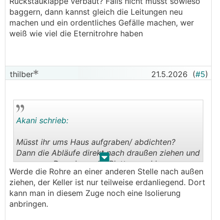
Rückstauklappe verbaut? Falls nicht musst sowieso
halten also schon einiges aus.
baggern, dann kannst gleich die Leitungen neu
machen und ein ordentliches Gefälle machen, wer
Daher würde ich die Grundleitung lassen
weiß wie viel die Eternitrohre haben
(solange die Dimensionierung ausreicht), vor
allem um die Bodenplatte nicht unnötig zu
öffnen.
Die anderen Leitungen im Haus würde ich aber
thilber
21.5.2026
(
#5
)
schon auf Polokal tauschen.
Akani schrieb:
Müsst ihr ums Haus aufgraben/ abdichten?
Dann die Abläufe direkt nach draußen ziehen und
.
.
erneuern. Dann kann die Platte geschlossen
Werde die Rohre an einer anderen Stelle nach außen
bleiben
ziehen, der Keller ist nur teilweise erdanliegend. Dort
kann man in diesem Zuge noch eine Isolierung
anbringen.