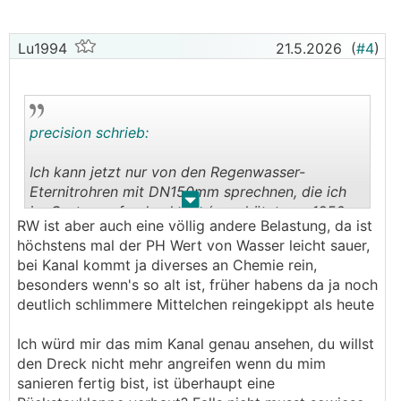
Lu1994
21.5.2026
(
#4
)
precision schrieb:
Ich kann jetzt nur von den Regenwasser-
Eternitrohren mit DN150mm sprechnen, die ich
.
.
im Garten gefunden habe (geschätzt aus 1950-
RW ist aber auch eine völlig andere Belastung, da ist
60?), aber die waren allesamt noch völlig intakt.
höchstens mal der PH Wert von Wasser leicht sauer,
Ich hätte da überhaupt kein Problem und keine
bei Kanal kommt ja diverses an Chemie rein,
Schwachstelle entdeckt, obwohl sie nicht einmal
besonders wenn's so alt ist, früher habens da ja noch
in frostfreier Tiefe lagen.
deutlich schlimmere Mittelchen reingekippt als heute
Die Arbeiter haben zum Entfernen der Leitung im
Ich würd mir das mim Kanal genau ansehen, du willst
Anschlussbereich einige Male mit dem
den Dreck nicht mehr angreifen wenn du mim
Vorschlaghammer draufhauen müssen, bis das
sanieren fertig bist, ist überhaupt eine
Rohr an der Stelle gebrochen war. Die Rohre