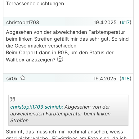
Tereassenbeleuchtungen.
christoph1703
19.4.2025
(
#17
)
Abgesehen von der abweichenden Farbtemperatur
beim linken Streifen gefällt mir das sehr gut. So sind
die Geschmäcker verschieden.
Beim Carport dann in RGB, um den Status der
🙂
Wallbox anzuzeigen?
sir0x
19.4.2025
(
#18
)
christoph1703 schrieb:
Abgesehen von der
abweichenden Farbtemperatur beim linken
Streifen
.
.
Stimmt, das muss ich mir nochmal ansehen, weiss
grad nicht welche LED-Stripes am Foto sind, da ich