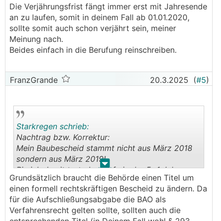
Die Verjährungsfrist fängt immer erst mit Jahresende
an zu laufen, somit in deinem Fall ab 01.01.2020,
sollte somit auch schon verjährt sein, meiner
Meinung nach.
Beides einfach in die Berufung reinschreiben.
FranzGrande
20.3.2025
(
#5
)
Starkregen schrieb:
Nachtrag bzw. Korrektur:
Mein Baubescheid stammt nicht aus März 2018
sondern aus März 2019!
.
.
Bin ich damit trotzdem safe in der 5+1 Jahr
Grundsätzlich braucht die Behörde einen Titel um
Verjährung laut FranzGrande?
einen formell rechtskräftigen Bescheid zu ändern. Da
DANKE!!!
für die Aufschließungsabgabe die BAO als
Verfahrensrecht gelten sollte, sollten auch die