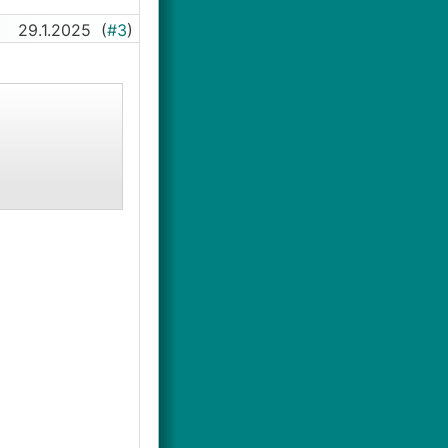
29.1.2025
(
#3
)
ie sind.