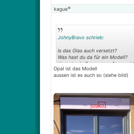
kague
JohnyBravo schrieb:
Is das Glas auch versetzt?
Was hast du da für ein Modell?
Hast du ein Foto von außen auch
Opal ist das Modell
Normal ist das sicher nicht, das s
aussen ist es auch so (siehe bild)