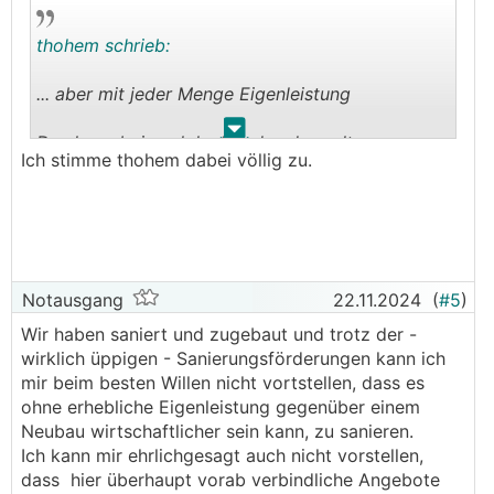
thohem schrieb:
... aber mit jeder Menge Eigenleistung
.
.
Das kann bei euch locker das doppelte
Ich stimme thohem dabei völlig zu.
ausmachen.
Notausgang
22.11.2024
(
#5
)
Wir haben saniert und zugebaut und trotz der -
wirklich üppigen - Sanierungsförderungen kann ich
mir beim besten Willen nicht vortstellen, dass es
ohne erhebliche Eigenleistung gegenüber einem
Neubau wirtschaftlicher sein kann, zu sanieren.
Ich kann mir ehrlichgesagt auch nicht vorstellen,
dass hier überhaupt vorab verbindliche Angebote