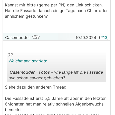
ich habe nur die Fassade eingesprüht und nichts
Kannst mir bitte (gerne per PN) den Link schicken.
mehr gemacht. Nicht Bürsten oder abwaschen-
Hat die Fassade danach einige Tage nach Chlor oder
unbedingt einwirken lassen-auf Regen
ähnlichem gestunken?
aufpassen-steht aber alles in der Beschreibung.
Ich habe dem Verkäufer Bilder von meine
Fassade geschickt und der hat gemeint auf
Grund des Verschmutzungsgrades soll ich die
Casemodder
10.10.2024
(
#13
)
doppelte Menge von dem Fassadenreiniger ins
Sprühgerät geben.
Meine Fassade wurde wieder sauber und ich bin
sehr zufrieden mit dem Reiniger.
Weichmann schrieb:
Casemodder - Fotos - wie lange ist die Fassade
nun schon sauber geblieben?
.
.
Siehe dazu den anderen Thread.
Die Fassade ist erst 5,5 Jahre alt aber in den letzten
6Monaten hat man relativ schnellen Algenbewuchs
bemerkt.