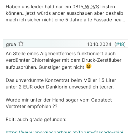
Haben uns leider hald nur ein 0815
WDVS
leisten
können...jetzt würds ander ausschauen aber deshalb
mach ich sicher nicht eine 5 Jahre alte Fassade neu...
grua
10.10.2024
(
#18
)
An Stelle eines Algenentferners funktioniert auch
verdünnter Chlorreiniger mit dem Druck-Zerstäuber
aufzusprühen. Günstiger geht nicht
Das unverdünnte Konzentrat beim Müller 1,5 Liter
unter 2 EUR oder Danklorix unwesentlich teurer.
Wurde mir unter der Hand sogar vom Capatect-
Vertreter empfohlen ??
Edit: auch grade gefunden:
https://www.energiesparhaus.at/forum-fassade-reini