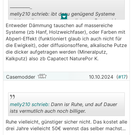
──────..
melly210 schrieb: ibt dazu genügend Systeme
.
.
mittlerweile, von speziellen dickeren Putzen bis
Entweder Dämmung tauschen auf massereiche
massereichen Dämmplatten.
Systeme (zb Hanf, Holzweichfaser), oder Farben mit
───────────────
Abperl-Effekt (funktioniert glaub ich auch nicht für
die Ewigkeit), oder diffusionsoffene, alkalische Putze
Das interssiert mich auch Melly.
die dicker aufgetragen werden (Mineralputz,
Wie könnte ich das bei einer 13j alten
Kalkputz) also zb Capatect NaturePor K.
Nordfassade angehen, die aufgrund des weißen
Putzes in Kombination mit der Nordseite nicht
genügend warm wird bzw. abtrocknen kann?
Casemodder
10.10.2024
(
#17
)
melly210 schrieb:
Dann isr Ruhe, und auf Dauer
ists vermutlich auch noch billiger.
Ruhe vielleicht, günstiger sicher nicht. Das kostet alle
.
.
drei Jahre vielleicht 50€ wennst das selber machst...