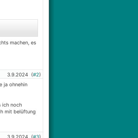
ichts machen, es
3.9.2024
(
#2
)
e ja ohnehin
 ich noch
ch mit belüftung
3.9.2024
(
#3
)