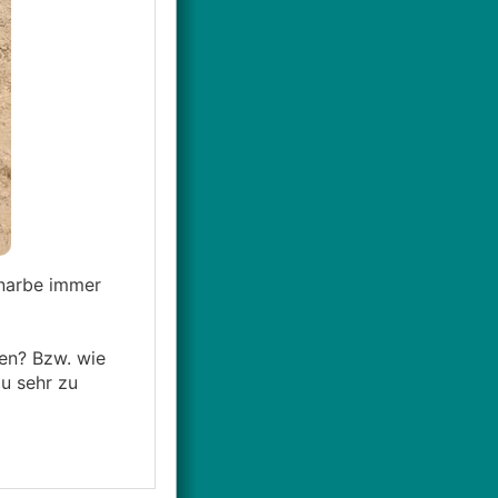
snarbe immer
gen? Bzw. wie
u sehr zu