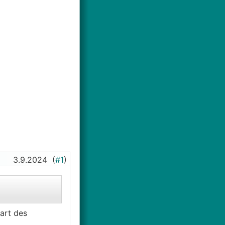
3.9.2024
(
#1
)
tart des