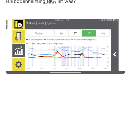
Fußbodenheizung
BKA
ist was?