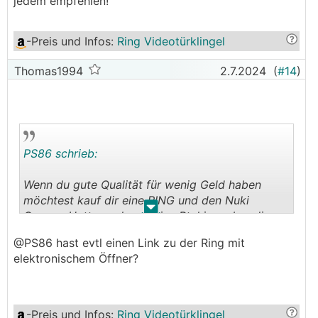
jedem empfehlen!
-Preis und Infos
:
Ring Videotürklingel
Thomas1994
2.7.2024
(
#14
)
PS86 schrieb:
Wenn du gute Qualität für wenig Geld haben
möchtest kauf dir eine RING und den Nuki
.
.
Opener. Hatte auch mal eine Btchino, aber diese
Qualität des Bildes (vor allem bei Nacht) ist eine
@PS86 hast evtl einen Link zu der Ring mit
Frechheit was die kostet..! Habe jetzt die Ring
elektronischem Öffner?
mit elektronischem Öffner und Nuki ansteuerung,
das ganze hat vl. max. 300 gekostet und
funktioniert problemlos! Kann ich jedem
empfehlen!
-Preis und Infos
:
Ring Videotürklingel