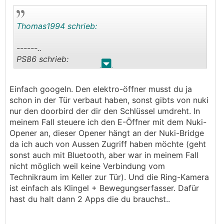
Thomas1994 schrieb:
------..
PS86 schrieb:
.
.
Wenn du gute Qualität für wenig Geld haben
Einfach googeln. Den elektro-öffner musst du ja
möchtest kauf dir eine RING und den Nuki
schon in der Tür verbaut haben, sonst gibts von nuki
Opener. Hatte auch mal eine Btchino, aber diese
nur den doorbird der dir den Schlüssel umdreht. In
Qualität des Bildes (vor allem bei Nacht) ist eine
meinem Fall steuere ich den E-Öffner mit dem Nuki-
Frechheit was die kostet..! Habe jetzt die Ring
Opener an, dieser Opener hängt an der Nuki-Bridge
mit elektronischem Öffner und Nuki ansteuerung,
da ich auch von Aussen Zugriff haben möchte (geht
das ganze hat vl. max. 300 gekostet und
sonst auch mit Bluetooth, aber war in meinem Fall
funktioniert problemlos! Kann ich jedem
nicht möglich weil keine Verbindung vom
empfehlen!
Technikraum im Keller zur Tür). Und die Ring-Kamera
---------------
ist einfach als Klingel + Bewegungserfasser. Dafür
hast du halt dann 2 Apps die du brauchst..
@PS86 hast evtl einen Link zu der Rind mit
elektronischem Öffner?