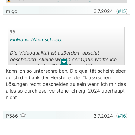
migo
3.7.2024
(
#15
)
EinHausinWien schrieb:
Die Videoqualität ist außerdem absolut
bescheiden. Alleine wegen der Optik wollte ich
.
.
anfangs auch das Gira 106, bin mittlerweile
Kann ich so unterschreiben. Die qualität scheint aber
allerdings komplett davon abgekommen. Der von
durch die bank der Hersteller der "klassischen"
Gira aufgerufene Preis ist wirklich eine Frechheit.
Lösungen recht bescheiden zu sein wenn ich mir das
alles so durchlese, verstehe ich eig. 2024 überhaupt
nicht.
PS86
3.7.2024
(
#16
)