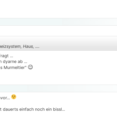
eizsystem, Haus, ....
agt ...
n dyarne ab ...
😉
.
.
das Murmeltier"
vor...
ht dauerts einfach noch ein bissl...