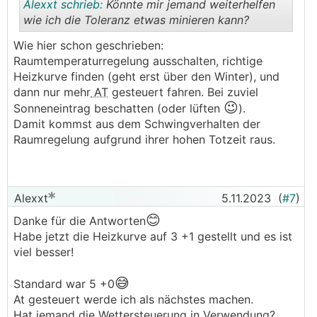
Alexxt schrieb:
Könnte mir jemand weiterhelfen
wie ich die Toleranz etwas minieren kann?
Wie hier schon geschrieben:
.
.
Raumtemperaturregelung ausschalten, richtige
Heizkurve finden (geht erst über den Winter), und
dann nur mehr
AT
gesteuert fahren. Bei zuviel
😉
Sonneneintrag beschatten (oder lüften
).
Damit kommst aus dem Schwingverhalten der
Raumregelung aufgrund ihrer hohen Totzeit raus.
Alexxt
5.11.2023
(
#7
)
😊
Danke für die Antworten
Habe jetzt die Heizkurve auf 3 +1 gestellt und es ist
viel besser!
😅
Standard war 5 +0
At gesteuert werde ich als nächstes machen.
Hat jemand die Wettersteuerung in Verwendung?