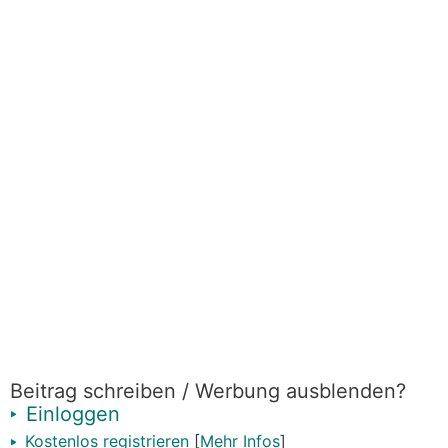
@Alexxt , falls du an einer ernsthaften
Optimierung der Parameter deiner tollen neuen
WP
interessiert bist, dann schau mal in den
Parallelthread rein:
https://www.energiesparhaus.at/forum-optimieru
ng-knv-topline-s1155/75245_1
Beitrag schreiben / Werbung ausblenden?
Einloggen
Kostenlos registrieren
[
Mehr Infos
]