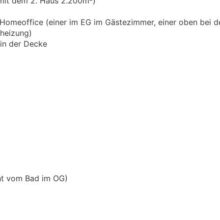
mit dem 2. Haus 2.200m²)
Homeoffice (einer im EG im Gästezimmer, einer oben bei d
heizung)
in der Decke
ht vom Bad im OG)