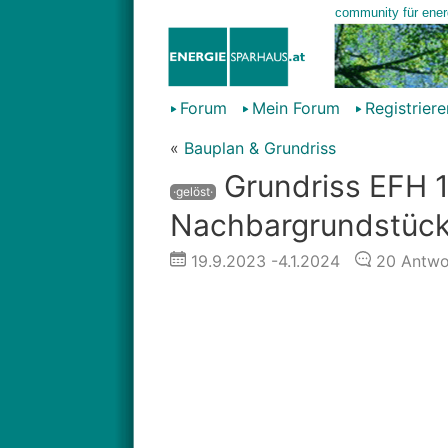
Forum
Mein Forum
Registriere
«
Bauplan & Grundriss
Grundriss EFH 
·gelöst·
Nachbargrundstück
19.9.2023
-4.1.2024
20
Antwo