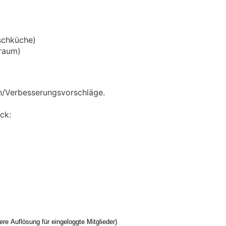
schküche)
kraum)
en/Verbesserungsvorschläge.
ck: