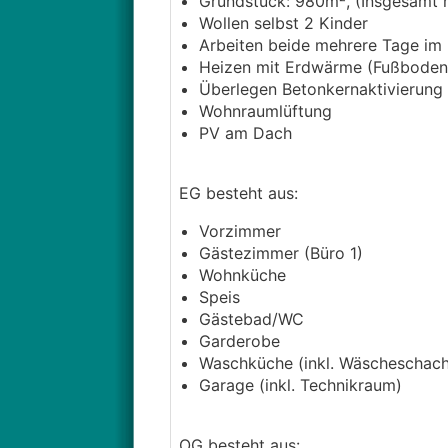
Grundstück: 980m², (Insgesamt 
Wollen selbst 2 Kinder
Arbeiten beide mehrere Tage im 
Heizen mit Erdwärme (Fußboden
Überlegen Betonkernaktivierung 
Wohnraumlüftung
PV am Dach
EG besteht aus:
Vorzimmer
Gästezimmer (Büro 1)
Wohnküche
Speis
Gästebad/WC
Garderobe
Waschküche (inkl. Wäscheschac
Garage (inkl. Technikraum)
OG besteht aus: