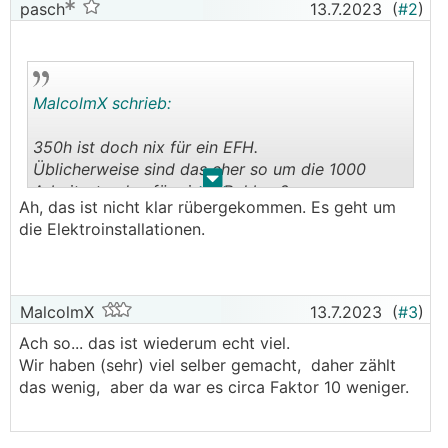
pasch
13.7.2023
(
#2
)
MalcolmX schrieb:
350h ist doch nix für ein EFH.
Üblicherweise sind das eher so um die 1000
.
.
Arbeitsstunden für einen Rohbau?
Ah, das ist nicht klar rübergekommen. Es geht um
Habt ihr bei 350h sogut wie alles selber
die Elektroinstallationen.
gemacht, oder reden wir von Holzbau?
MalcolmX
13.7.2023
(
#3
)
Ach so... das ist wiederum echt viel.
Wir haben (sehr) viel selber gemacht, daher zählt
das wenig, aber da war es circa Faktor 10 weniger.