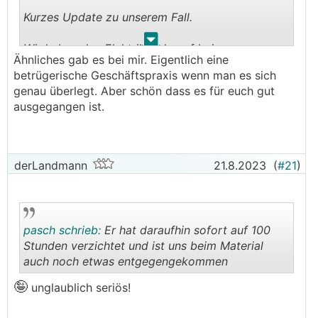
Kurzes Update zu unserem Fall.
.
.
Wir haben den Elektriker darauf beim
Ähnliches gab es bei mir. Eigentlich eine
Schlussgespräch noch mal angesprochen und
betrügerische Geschäftspraxis wenn man es sich
auch gefragt, warum er nie etwas gesagt hat,
genau überlegt. Aber schön dass es für euch gut
dass er so viele Stunden darüber ist. Er hat
ausgegangen ist.
daraufhin sofort auf 100 Stunden verzichtet und
ist uns beim Material auch noch etwas
entgegengekommen, sodass wir im Endeffekt
genau bei dem Angebotspreis rausgekommen
derLandmann
21.8.2023
(
#21
)
sind.
Schon eine etwas seltsame Geschäftspraxis, aber
wenn einer einfach bezahlt, hat er bereits
pasch schrieb:
Er hat daraufhin sofort auf 100
gewonnen.
Stunden verzichtet und ist uns beim Material
auch noch etwas entgegengekommen
Wir waren auf alles vorbereitet, aber dass er
direkt uns so entgegenkommt, damit haben wir
🤪
.
.
unglaublich seriös!
nicht gerechnet.