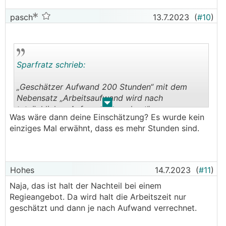
pasch
13.7.2023
(
#10
)
Sparfratz schrieb:
„Geschätzer Aufwand 200 Stunden“ mit dem
Nebensatz „Arbeitsaufwand wird nach
.
.
tatsächlichen Aufwand verrechnet“.
Was wäre dann deine Einschätzung? Es wurde kein
einziges Mal erwähnt, dass es mehr Stunden sind.
Also wenn das so im Vertrag steht würd ich mir
keinerlei Chancen ausrechnen lediglich 200h
bezahlen zu müssen.
Hohes
14.7.2023
(
#11
)
Naja, das ist halt der Nachteil bei einem
Regieangebot. Da wird halt die Arbeitszeit nur
geschätzt und dann je nach Aufwand verrechnet.