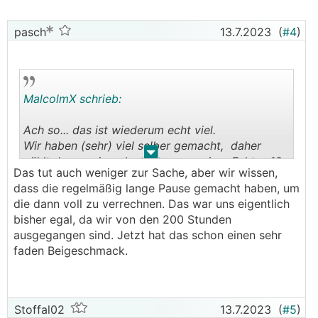
pasch
13.7.2023
(
#4
)
MalcolmX schrieb:
Ach so... das ist wiederum echt viel.
Wir haben (sehr) viel selber gemacht, daher
.
.
zählt das wenig, aber da war es circa Faktor 10
Das tut auch weniger zur Sache, aber wir wissen,
weniger.
dass die regelmäßig lange Pause gemacht haben, um
die dann voll zu verrechnen. Das war uns eigentlich
bisher egal, da wir von den 200 Stunden
ausgegangen sind. Jetzt hat das schon einen sehr
faden Beigeschmack.
Stoffal02
13.7.2023
(
#5
)