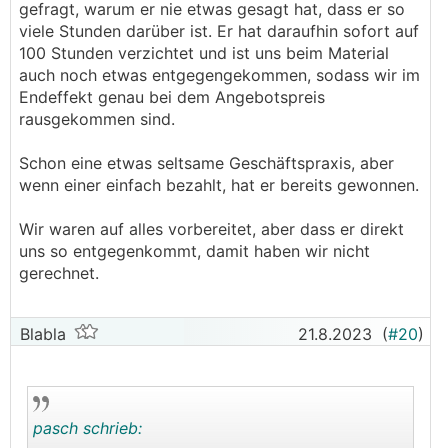
Kostenvoranschlag – verpflichtet, eine
gefragt, warum er nie etwas gesagt hat, dass er so
voraussichtliche beträchtliche Überschreitung
viele Stunden darüber ist. Er hat daraufhin sofort auf
der geschätzten Kosten dem Kunden anzuzeigen.
100 Stunden verzichtet und ist uns beim Material
- WKO
auch noch etwas entgegengekommen, sodass wir im
Endeffekt genau bei dem Angebotspreis
Weiters schreibt die WKO:
rausgekommen sind.
Nach der Rechtsprechung müssen jedoch
Schon eine etwas seltsame Geschäftspraxis, aber
Überschreitungen von mehr als 15 % dem
wenn einer einfach bezahlt, hat er bereits gewonnen.
Auftraggeber unverzüglich angezeigt werden.
Versäumt der Unternehmer die Verständigung
Wir waren auf alles vorbereitet, aber dass er direkt
des Bestellers oder erfolgt sie verspätet, so
uns so entgegenkommt, damit haben wir nicht
verliert er jeglichen Mehranspruch.
gerechnet.
Mein Fazit: Er hat nichts gemeldet, also gibt es
auch keinen Mehranspruch.
Blabla
21.8.2023
(
#20
)
pasch schrieb: