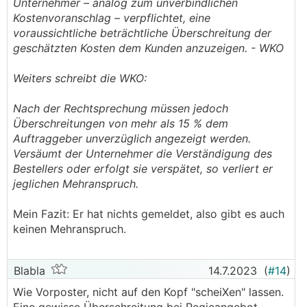
Unternehmer – analog zum unverbindlichen
Also wenn das so im Vertrag steht würd ich mir
Kostenvoranschlag – verpflichtet, eine
keinerlei Chancen ausrechnen lediglich 200h
voraussichtliche beträchtliche Überschreitung der
bezahlen zu müssen.
geschätzten Kosten dem Kunden anzuzeigen. - WKO
───────────────
Weiters schreibt die WKO:
Was wäre dann deine Einschätzung? Es wurde
kein einziges Mal erwähnt, dass es mehr Stunden
Nach der Rechtsprechung müssen jedoch
sind.
Überschreitungen von mehr als 15 % dem
───────────────
Auftraggeber unverzüglich angezeigt werden.
Versäumt der Unternehmer die Verständigung des
Meiner Ansicht nach wird man sich im besten Fall
Bestellers oder erfolgt sie verspätet, so verliert er
auf ein paar weniger Stunden einigen können.
jeglichen Mehranspruch.
Mein Fazit: Er hat nichts gemeldet, also gibt es auch
keinen Mehranspruch.
Blabla
14.7.2023
(
#14
)
Wie Vorposter, nicht auf den Kopf "scheiXen" lassen.