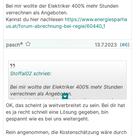
Bei mir wollte der Elektriker 400% mehr Stunden
verrechnen als Angeboten.
Kannst du hier nachlesen
https://www.energiesparha
us.at/forum-abrechnung-bei-regie/60440_1
pasch
13.7.2023
(
#6
)
Stoffal02 schrieb:
Bei mir wollte der Elektriker 400% mehr Stunden
verrechnen als Angeboten.
.
.
Kannst du hier nachlesen
https://www.energiespa
OK, das scheint ja weitverbreitet zu sein. Bei dir hat
rhaus.at/forum-abrechnung-bei-regie/60440_1
es ja recht schnell eine Lösung gegeben, bin
gespannt wie es bei uns weitergeht.
Rein angenommen, die Kostenschätzung wäre durch