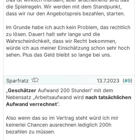
Es wird eine Arbeit beim Handwerker beauftragt
die Spielregeln. Wir werden mit dem Standpunkt,
und ein Preis vereinbart.
dass wir nur den Angebotspreis bezahlen, starten.
Der Handwerker kommt und arbeitet im Rahmen
seiner Möglichkeiten und Motivation.
Im Grunde habe ich auch kein Problem, das rechtlich
Die Schlussrechnung kommt überhöht oder sie
zu lösen. Dauert halt sehr lange und die
kommt, und die Arbeiten sind nicht
Wahrscheinlichkeit, dass wir Recht bekommen,
ordentlich/vollständig erledigt.
würde ich aus meiner Einschätzung schon sehr hoch
Ich weise die Rechnung zurück und bezahle den
sehen. Plus das Geld bleibt so lange bei uns.
vereinbarten Preis oder die tatsächlich
geleisteten Arbeiten.
Man einigt sich oder sieht den Handwerker nie
wieder.
Sparfratz
13.7.2023
(
#9
)
„
Geschätzer
Aufwand 200 Stunden“ mit dem
Irgendwie ist das seeeehhhhr mühsam am Bau.
Nebensatz „Arbeitsaufwand wird
nach tatsächlichen
Aber da muss man durch.
Aufwand verrechnet
“.
Also wenn das so im Vertrag steht würd ich mir
keinerlei Chancen ausrechnen lediglich 200h
bezahlen zu müssen.