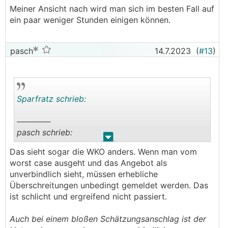
„Geschätzer Aufwand 200 Stunden“ mit dem
Meiner Ansicht nach wird man sich im besten Fall auf
Nebensatz „Arbeitsaufwand wird nach
ein paar weniger Stunden einigen können.
tatsächlichen Aufwand verrechnet“.
Also wenn das so im Vertrag steht würd ich mir
pasch
14.7.2023
(
#13
)
keinerlei Chancen ausrechnen lediglich 200h
bezahlen zu müssen.
───────────────
Sparfratz schrieb:
Was wäre dann deine Einschätzung? Es wurde
kein einziges Mal erwähnt, dass es mehr Stunden
──────
sind.
pasch schrieb:
.
.
Das sieht sogar die WKO anders. Wenn man vom
──────
worst case ausgeht und das Angebot als
Sparfratz schrieb:
unverbindlich sieht, müssen erhebliche
Überschreitungen unbedingt gemeldet werden. Das
„Geschätzer Aufwand 200 Stunden“ mit dem
ist schlicht und ergreifend nicht passiert.
Nebensatz „Arbeitsaufwand wird nach
tatsächlichen Aufwand verrechnet“.
Auch bei einem bloßen Schätzungsanschlag ist der