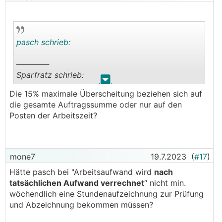
pasch schrieb:
──────
Sparfratz schrieb:
.
.
Die 15% maximale Überscheitung beziehen sich auf
──────
die gesamte Auftragssumme oder nur auf den
pasch schrieb:
Posten der Arbeitszeit?
──────
Sparfratz schrieb:
mone7
19.7.2023
(
#17
)
„Geschätzer Aufwand 200 Stunden“ mit dem
Hätte pasch bei "Arbeitsaufwand wird
nach
Nebensatz „Arbeitsaufwand wird nach
tatsächlichen Aufwand verrechnet
“ nicht min.
tatsächlichen Aufwand verrechnet“.
wöchendlich eine Stundenaufzeichnung zur Prüfung
und Abzeichnung bekommen müssen?
Also wenn das so im Vertrag steht würd ich mir
keinerlei Chancen ausrechnen lediglich 200h