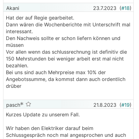
bezahlen zu müssen.
Akani
23.7.2023
(
#18
)
───────────────
Hat der auf Regie gearbeitet.
Was wäre dann deine Einschätzung? Es wurde
Dann wären die Wochenberichte mit Unterschrift mal
kein einziges Mal erwähnt, dass es mehr Stunden
interessant.
sind.
Den Nachweis sollte er schon liefern können und
───────────────
müssen
Vor allen wenn das schlussrechnung ist definitiv die
Meiner Ansicht nach wird man sich im besten Fall
150 Mehrstunden bei weniger arbeit erst mal nicht
auf ein paar weniger Stunden einigen können.
bezahlen.
───────────────
Bei uns sind auch Mehrpreise max 10% der
Angebotssumme, da kommst dann auch ordentlich
Das sieht sogar die WKO anders. Wenn man vom
drüber
worst case ausgeht und das Angebot als
unverbindlich sieht, müssen erhebliche
pasch
21.8.2023
(
#19
)
Überschreitungen unbedingt gemeldet werden.
Das ist schlicht und ergreifend nicht passiert.
Kurzes Update zu unserem Fall.
Auch bei einem bloßen Schätzungsanschlag ist
Wir haben den Elektriker darauf beim
der Unternehmer – analog zum unverbindlichen
Schlussgespräch noch mal angesprochen und auch