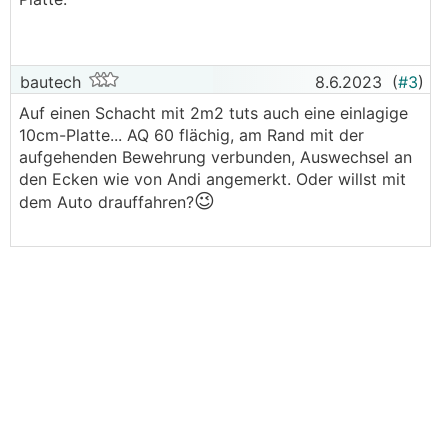
1,2cm eisenmatte
3cm überdecken
Somit 18 bis 19cm starke platte
bautech
8.6.2023
(
#3
)
Auf einen Schacht mit 2m2 tuts auch eine einlagige
Beim Einstieg pro Lage 45grad schräge eisen bei
10cm-Platte... AQ 60 flächig, am Rand mit der
den Ecken.
aufgehenden Bewehrung verbunden, Auswechsel an
den Ecken wie von Andi angemerkt. Oder willst mit
Wenn du es auf 2x machst tust dir leichter beim
😉
dem Auto drauffahren?
schalen.
Ich würde es so machen, ist ja bei jeder Keller
Decke auch so.
Lg