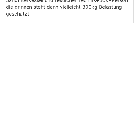
Sandfilterkessel und restlicher Technik+Box+Person
die drinnen steht dann vielleicht 300kg Belastung
geschätzt