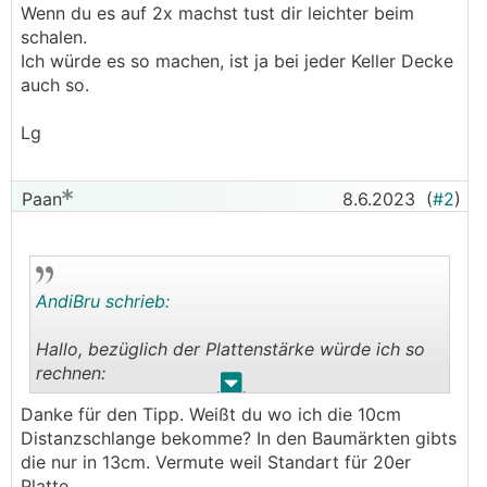
Wenn du es auf 2x machst tust dir leichter beim
schalen.
Ich würde es so machen, ist ja bei jeder Keller Decke
auch so.
Lg
Paan
8.6.2023
(
#2
)
AndiBru schrieb:
Hallo, bezüglich der Plattenstärke würde ich so
rechnen:
.
.
Danke für den Tipp. Weißt du wo ich die 10cm
3cm Distanz
Distanzschlange bekomme? In den Baumärkten gibts
1,2cm eisenmatte
die nur in 13cm. Vermute weil Standart für 20er
10cm Distanz schlangen
Platte.