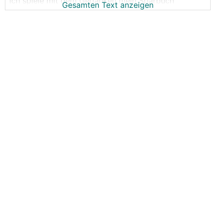
ich spiele mit dem Gedanken mein Sparbuch
Gesamten Text anzeigen
aufzulösen und auf ein Taggeldkonto zu legen. Lt
Internetrecherche hat die Santander Consumer Bank
die besten Zinsen allerdings auch sehr viele negative
🤔
Rezensionen
Ist jemand von euch dort? Kann man es empfehlen
oder gibts andere Anbieter?
Vielen Dank vorab!
LG
Gerald
PS: geht wirklich nur ums Sparbuchgeld. Anlage per
ETF hab ich schon