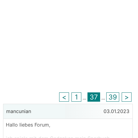
<
1
37
39
>
...
...
mancunian
03.01.2023
Hallo liebes Forum,