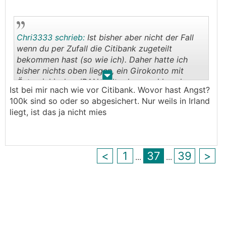
jeweils bis zu 100.000 € geschützt.
Alle relevanten Informationen zur
Chri3333 schrieb:
Ist bisher aber nicht der Fall
Einlagensicherung der einzelnen Partnerbanken
wenn du per Zufall die Citibank zugeteilt
können in der App eingesehen werden.
bekommen hast (so wie ich). Daher hatte ich
bisher nichts oben liegen, ein Girokonto mit
https://traderepublic.com/de-at#faq
.
.
Östereichischen IBAN sollte dann wohl auch
Ist bei mir nach wie vor Citibank. Wovor hast Angst?
zukünftig hoffentlich eine Österreichische
100k sind so oder so abgesichert. Nur weils in Irland
Partnerbank einspringen?
liegt, ist das ja nicht mies
<
1
37
39
>
...
...