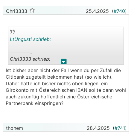
Chri3333
25.4.2025
(
#740
)
LtUngustl schrieb:
──────..
Chri3333 schrieb:
.
.
Ist bisher aber nicht der Fall wenn du per Zufall die
Gilt dann auch die Österreichische
Citibank zugeteilt bekommen hast (so wie ich).
Einlagensicherung?
Daher hatte ich bisher nichts oben liegen, ein
Girokonto mit Östereichischen IBAN sollte dann wohl
───────────────
auch zukünftig hoffentlich eine Österreichische
Partnerbank einspringen?
Dein verfügbares Guthaben wird auf
Partnerbanken wie die Deutsche Bank oder J.P.
Morgan verteilt, wo Trade Republic
Treuhandsammelkonten führt. Die Gelder auf
thohem
28.4.2025
(
#741
)
jedem Treuhandsammelkonto sind pro Kunde mit