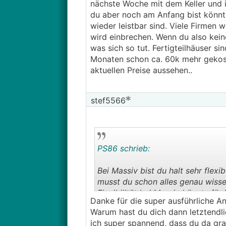
nächste Woche mit dem Keller und 
du aber noch am Anfang bist könnte
wieder leistbar sind. Viele Firmen 
wird einbrechen. Wenn du also kein
was sich so tut. Fertigteilhäuser si
Monaten schon ca. 60k mehr gekoste
aktuellen Preise aussehen..
stef5566
PS86 schrieb:
Bei Massiv bist du halt sehr fle
musst du schon alles genau wisse
Flexibilität bei Massiv könnte für
Danke für die super ausführliche A
mich aber für ein
FTH
entschieden
Warum hast du dich dann letztendlic
unterschrieben, starte nächste W
ich super spannend, dass du da gra