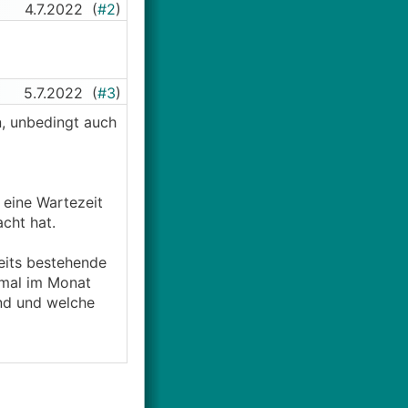
4.7.2022
(
#2
)
5.7.2022
(
#3
)
n, unbedingt auch
 eine Wartezeit
cht hat.
reits bestehende
nmal im Monat
ind und welche