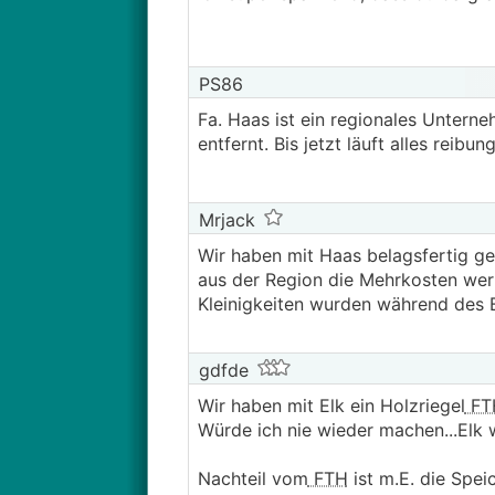
"halbes-Massivhaus" :D! Da du ab
nächstes Jahr für Massivhäuser wi
Häuslbauer auch spüren und die A
mal ein gutes Jahr abwarten, und 
PS86
ich sehr sehr teuer, unser Haus 
Fa. Haas ist ein regionales Untern
Vertragsabschluss 2021. Will gar 
entfernt. Bis jetzt läuft alles reibun
Mrjack
Wir haben mit Haas belagsfertig g
aus der Region die Mehrkosten wert
Kleinigkeiten wurden während des 
gdfde
Wir haben mit Elk ein Holzriegel
FT
Würde ich nie wieder machen...Elk w
Nachteil vom
FTH
ist m.E. die Spe