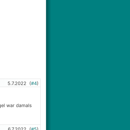
5.7.2022
(
#4
)
gel war damals
6.7.2022
(
#5
)