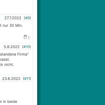
ie Preise
n für
ast würde ich
ktuell glaube
27.7.2022
(
#9
)
 beim
t nur 30 Min.
1
5.8.2022
(
#10
)
gstandene Firma"
passt.
k nicht.
23.8.2022
(
#11
)
 in beide