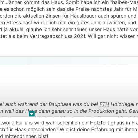
im Jänner kommt das Haus. Somit habe ich ein "halbes-Mas
 es schon möglich sein das die Preise nächstes Jahr für M
werden die aktuellen Zinsen für Häuslbauer auch spüren und
en Stress hast würde ich mal ein gutes Jahr abwarten, und
nd ja aktuell glaube ich sehr sehr teuer, unser Haus hätte vor
t als beim Vertragsabschluss 2021. Will gar nicht wissen 
xibel auch während der Bauphase was du bei
FTH
Holzriegel n
n weil das Haus dann genau so in die Produktion geht. Ger
.
.
 Neulinge von Vorteil sein. Ich bin auch ein Fan von Massiv
ntwort! Für uns wird wahrscheinlich ein Holzfertighaus in 
 da ich aktuell einfach besser kalkulieren kann. Hab übrig
h für Haas entschieden? Wie ist deine Erfahrung mit ihnen 
oche mit dem Keller und im Jänner kommt das Haus. Somit 
d mittendrinnen bist!