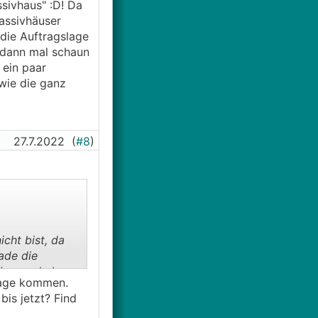
sivhaus" :D! Da
assivhäuser
 die Auftragslage
 dann mal schaun
 ein paar
wie die ganz
27.7.2022
(
#8
)
icht bist, da
ade die
häusern, habe
Frage kommen.
ens bei Haas
bis jetzt? Find
habe ich ein