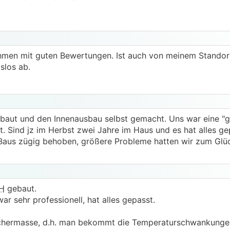
er noch am Anfang bist könnte es schon möglich sein das d
eder leistbar sind. Viele Firmen werden die aktuellen Zinse
uftragslage wird einbrechen. Wenn du also keinen Stress h
dann mal schaun was sich so tut. Fertigteilhäuser sind ja a
hätte vor ein paar Monaten schon ca. 60k mehr gekostet als
ehmen mit guten Bewertungen. Ist auch von meinem Standor
nicht wissen wie die ganz aktuellen Preise aussehen..
gslos ab.
ebaut und den Innenausbau selbst gemacht. Uns war eine "
. Sind jz im Herbst zwei Jahre im Haus und es hat alles ge
Baus zügig behoben, größere Probleme hatten wir zum Glüc
H
gebaut.
ar sehr professionell, hat alles gepasst.
ichermasse, d.h. man bekommt die Temperaturschwankungen