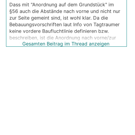
Dass mit "Anordnung auf dem Grundstück" im
§56 auch die Abstände nach vorne und nicht nur
zur Seite gemeint sind, ist wohl klar. Da die
Bebauungsvorschriften laut Info von Tagtraumer
keine vordere Baufluchtlinie definieren bzw.
beschreiben, ist die Anordnung nach vorne/zur
Gesamten Beitrag im Thread anzeigen
vorderen Grundstücksgrenze/Straßenfluchtlinie
zweifellos einer Überprüfung gem. §56 zu
unterziehen.
Soweit also die Ausgangslage ( @gdfde,
@bautech und @­LeFalcon liegen da in ihrer
Einschätzung nicht ganz richtig).
Die eigentliche Frage des TE war aber eine
andere und bereits in seinem Eröffnungspost
ziemlich klar: Wie kann man als Nachbar die
Baubehörde dazu veranlassen (zwingen?), ein
Ortsbildgutachten einzuholen, obwohl man dazu
kein (Nachbar)Recht hat? Es wurden zwar bereits
9 Beiträge geschrieben, aber keiner sagt was zur