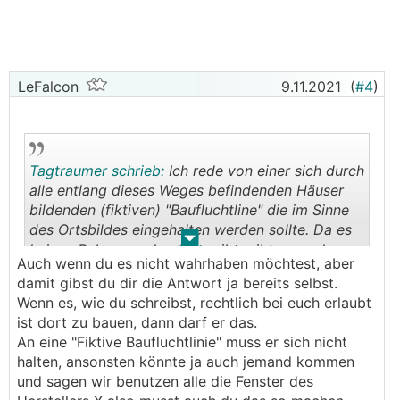
LeFalcon
9.11.2021
(
#4
)
Tagtraumer schrieb:
Ich rede von einer sich durch
alle entlang dieses Weges befindenden Häuser
bildenden (fiktiven) "Baufluchtline" die im Sinne
des Ortsbildes eingehalten werden sollte. Da es
.
.
keinen Bebaungsplan-Plan gibt, gibt es auch
Auch wenn du es nicht wahrhaben möchtest, aber
keine planliche Baufluchtlinie, nur eine in der
damit gibst du dir die Antwort ja bereits selbst.
Natur vorkommende tatsächliche Häuserflucht
Wenn es, wie du schreibst, rechtlich bei euch erlaubt
(siehe Bild) von der die Situierung des geplanten
ist dort zu bauen, dann darf er das.
Nachbarhauses wesentliche abweicht. Es geht
An eine "Fiktive Baufluchtlinie" muss er sich nicht
nur um das Ortsbild.
halten, ansonsten könnte ja auch jemand kommen
und sagen wir benutzen alle die Fenster des