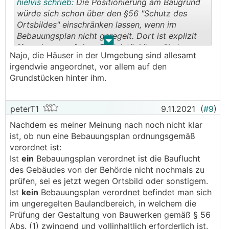
hielvis schrieb:
Die Positionierung am Baugrund
würde sich schon über den §56 "Schutz des
Ortsbildes" einschränken lassen, wenn im
Bebauungsplan nicht geregelt. Dort ist explizit
.
.
"Anordnung auf dem Grundstück" erwähnt.
Najo, die Häuser in der Umgebung sind allesamt
irgendwie angeordnet, vor allem auf den
Grundstücken hinter ihm.
peterT1
9.11.2021
(
#9
)
Nachdem es meiner Meinung nach noch nicht klar
ist, ob nun eine Bebauungsplan ordnungsgemäß
verordnet ist:
Ist
ein
Bebauungsplan verordnet ist die Bauflucht
des Gebäudes von der Behörde nicht nochmals zu
prüfen, sei es jetzt wegen Ortsbild oder sonstigem.
Ist
kein
Bebauungsplan verordnet befindet man sich
im ungeregelten Baulandbereich, in welchem die
Prüfung der Gestaltung von Bauwerken gemäß § 56
Abs. (1) zwingend und vollinhaltlich erforderlich ist.