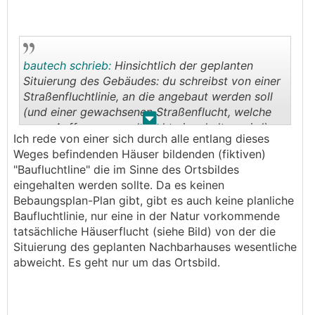
bautech schrieb:
Hinsichtlich der geplanten
Situierung des Gebäudes: du schreibst von einer
Straßenfluchtlinie, an die angebaut werden soll
(und einer gewachsenen Straßenflucht, welche
.
.
eurer Auffassung nach nicht eingehalten wird).
Ich rede von einer sich durch alle entlang dieses
Rechtlich relevant ist imho die Existenz einer
Weges befindenden Häuser bildenden (fiktiven)
Straßenfluchtlinie, vielleicht gibts die und der
"Baufluchtline" die im Sinne des Ortsbildes
Nachbar muss sich daran halten?
eingehalten werden sollte. Da es keinen
Bebaungsplan-Plan gibt, gibt es auch keine planliche
Baufluchtlinie, nur eine in der Natur vorkommende
tatsächliche Häuserflucht (siehe Bild) von der die
Situierung des geplanten Nachbarhauses wesentliche
abweicht. Es geht nur um das Ortsbild.