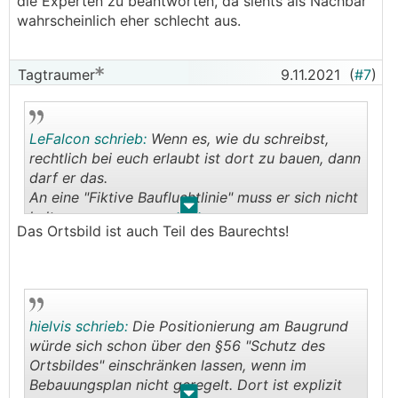
die Experten zu beantworten, da siehts als Nachbar
wahrscheinlich eher schlecht aus.
Tagtraumer
9.11.2021
(
#7
)
LeFalcon schrieb:
Wenn es, wie du schreibst,
rechtlich bei euch erlaubt ist dort zu bauen, dann
darf er das.
An eine "Fiktive Baufluchtlinie" muss er sich nicht
.
.
halten...
Das Ortsbild ist auch Teil des Baurechts!
hielvis schrieb:
Die Positionierung am Baugrund
würde sich schon über den §56 "Schutz des
Ortsbildes" einschränken lassen, wenn im
Bebauungsplan nicht geregelt. Dort ist explizit
.
.