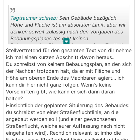
Diskussionen darüber anzetteln. Lokale Medien
informieren und dazu bringen, darüber zu
Tagtraumer schrieb:
Sein Gebäude bezüglich
berichten.....und was einem sonst noch in diese
Höhe und Fläche ist am absoluten Limit, aber wir
Richtung einfällt.
denken soweit zulässig nach den Vorgaben des
Bebauungsplanes (es gibt keinen
Natürlich wird man vor all diesen Schritten immer
.
.
Bebauungsplan-Plan, sondern nur einen Textteil
zunächst ein Gespräch suchen, wo man kundtut,
Stellvertretend für den gesamten Text von dir nehme
in dem Größe und Höhe sowie die offene
was einem nicht gefällt. Vor allem auch hinweisen,
ich mal einen kurzen Abschnitt davon heraus...
Bauweise beschrieben sind).
was eigentlich rechtlich geboten wäre
Du schreibst von keinem Bebauungsplan, an den sich
(Ortsbildgutachten einholen) und auch andeuten,
der Nachbar trotzdem hält, da er mit Fläche und
was man vorhat, wenn all das von der
Höhe am oberen Ende des Machbaren agiert... ich
Baubehörde negiert und vom Tisch gewischt
kann dir hier nicht ganz folgen. Wenn's keine
wird.;
Vorschriften gibt, wie kann er sich dann daran
halten?
Hinsichtlich der geplanten Situierung des Gebäudes:
du schreibst von einer Straßenfluchtlinie, an die
angebaut werden soll (und einer gewachsenen
Straßenflucht, welche eurer Auffassung nach nicht
eingehalten wird). Rechtlich relevant ist imho die
Existenz einer Straßenfluchtlinie, vielleicht gibts die