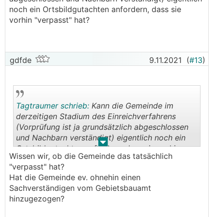
noch ein Ortsbildgutachten anfordern, dass sie
vorhin "verpasst" hat?
gdfde
9.11.2021
(
#13
)
Tagtraumer schrieb:
Kann die Gemeinde im
derzeitigen Stadium des Einreichverfahrens
(Vorprüfung ist ja grundsätzlich abgeschlossen
und Nachbarn verständigt) eigentlich noch ein
.
.
Ortsbildgutachten anfordern, dass sie vorhin
Wissen wir, ob die Gemeinde das tatsächlich
"verpasst" hat?
"verpasst" hat?
Hat die Gemeinde ev. ohnehin einen
Sachverständigen vom Gebietsbauamt
hinzugezogen?