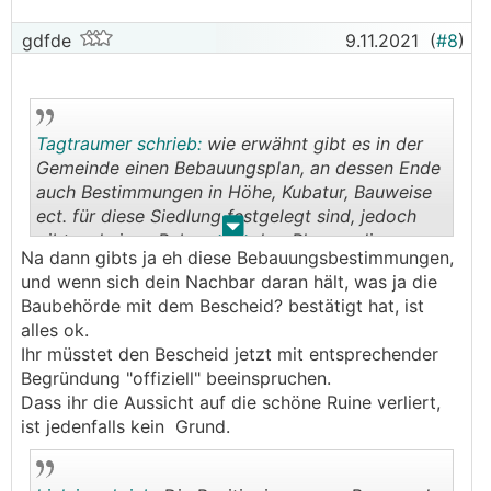
gdfde
9.11.2021
(
#8
)
Tagtraumer schrieb:
wie erwähnt gibt es in der
Gemeinde einen Bebauungsplan, an dessen Ende
auch Bestimmungen in Höhe, Kubatur, Bauweise
ect. für diese Siedlung festgelegt sind, jedoch
.
.
gibt es keinen Bebauungsplan-Plan zu dieser
Na dann gibts ja eh diese Bebauungsbestimmungen,
Siedlung, sondern eben nur die textliche
und wenn sich dein Nachbar daran hält, was ja die
Erklärung dazu, in dieser steht beschrieben was
Baubehörde mit dem Bescheid? bestätigt hat, ist
möglich ist und was nicht.
alles ok.
Ihr müsstet den Bescheid jetzt mit entsprechender
Begründung "offiziell" beeinspruchen.
Dass ihr die Aussicht auf die schöne Ruine verliert,
ist jedenfalls kein Grund.