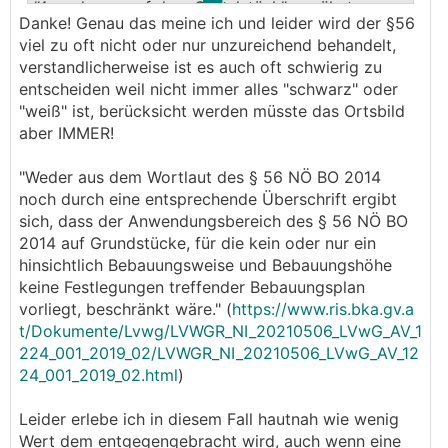
"Anordnung auf dem Grundstück" erwähnt.
Danke! Genau das meine ich und leider wird der §56
viel zu oft nicht oder nur unzureichend behandelt,
verstandlicherweise ist es auch oft schwierig zu
entscheiden weil nicht immer alles "schwarz" oder
"weiß" ist, berücksicht werden müsste das Ortsbild
aber IMMER!
"Weder aus dem Wortlaut des § 56 NÖ BO 2014
noch durch eine entsprechende Überschrift ergibt
sich, dass der Anwendungsbereich des § 56 NÖ BO
2014 auf Grundstücke, für die kein oder nur ein
hinsichtlich Bebauungsweise und Bebauungshöhe
keine Festlegungen treffender Bebauungsplan
vorliegt, beschränkt wäre." (
https://www.ris.bka.gv.a
t/Dokumente/Lvwg/LVWGR_NI_20210506_LVwG_AV_1
224_001_2019_02/LVWGR_NI_20210506_LVwG_AV_12
24_001_2019_02.html
)
Leider erlebe ich in diesem Fall hautnah wie wenig
Wert dem entgegengebracht wird, auch wenn eine