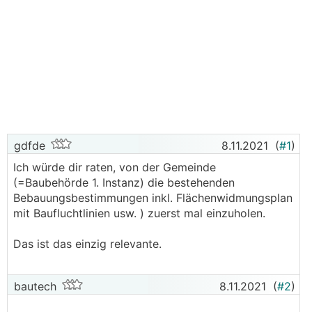
eigentlichen Frage?!
Wie schon gesagt:
Über das Nachbarrecht im
Baubewilligungsverfahren geht da gar nichts.
Auf rein rechtlicher Basis fallen mir 2 Dinge ein:
- Nach erteilter Baubewilligung einen Antrag auf
Aufhebung des Bewilligungsbescheides wegen
Nichtigkeit gem. § 23 Abs. 9 NÖ Bauordnung
einbringen (Ausgang eher ungewiss)
gdfde
8.11.2021
(
#1
)
- Eine Klage gegen den Bürgermeister als
Ich würde dir raten, von der Gemeinde
Baubehörtder I. Instanz wegen Amtsmissbrauches
(=Baubehörde 1. Instanz) die bestehenden
(wissentliches Verweigern eines zwingend
Bebauungsbestimmungen inkl. Flächenwidmungsplan
einzuholenden Gutachtens) - juristisch ein auch
mit Baufluchtlinien usw. ) zuerst mal einzuholen.
nicht gerade unkomlizierter Weg und auch hier
mit ungewissem Ausgang.
Das ist das einzig relevante.
Ansonsten bleibt die Möglichkeit, "politisch"
Druck zu machen. Gleichgesinnte suchen, die
bautech
8.11.2021
(
#2
)
Widerstand gegen die Bewilligung mittragen. In
die Öffentlichkeit gehen und intensive öffentliche