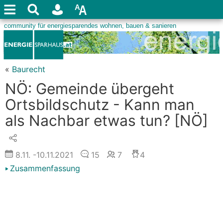
«
Baurecht
NÖ: Gemeinde übergeht
Ortsbildschutz - Kann man
als Nachbar etwas tun?
[NÖ]
8.11.
-10.11.2021
15
7
4
Zusammenfassung