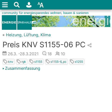
«
Heizung, Lüftung, Klima
Preis KNV S1155-06 PC
26.3.
-28.3.2021
18
10
knv
rgk
s1155
s1155-6_pc
s1255
Zusammenfassung