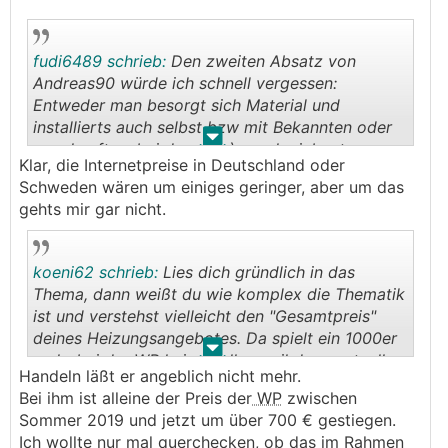
fudi6489 schrieb:
Den zweiten Absatz von
Andreas90 würde ich schnell vergessen:
Entweder man besorgt sich Material und
installierts auch selbst bzw mit Bekannten oder
.
.
man kauft es bei dem der`s auch einbaut.
Klar, die Internetpreise in Deutschland oder
Schweden wären um einiges geringer, aber um das
gehts mir gar nicht.
koeni62 schrieb:
Lies dich gründlich in das
Thema, dann weißt du wie komplex die Thematik
ist und verstehst vielleicht den "Gesamtpreis"
deines Heizungsangebotes. Da spielt ein 1000er
.
.
mehr bei der
WP
keine Rolle...weil da eventuell
Handeln läßt er angeblich nicht mehr.
eine sorgfältige Planung enthalten ist.
Bei ihm ist alleine der Preis der
WP
zwischen
Ein wenig Handeln wirst du auch bei einem guten
Sommer 2019 und jetzt um über 700 € gestiegen.
Insti können.
Ich wollte nur mal querchecken, ob das im Rahmen