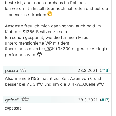
beste ist, aber noch durchaus im Rahmen.
Ich werd mitn Installateur nochmal reden und auf die
Tränendrüse drücken
Ansonste freu ich mich dann schon, auch bald im
Klub der S1255 Besitzer zu sein.
Bin schon gespannt, wie die für mein Haus
unterdimensionierte
WP
mit dem
überdimensionierten
RGK
(3x300 m gerade verlegt)
😎
performen wird
passra
28.3.2021
(
#16
)
Also meine S1155 macht zur Zeit AZen von 6 und
besser bei
VL
34⁰C und um die 3-4kW...Quelle 9⁰C
gdfde
28.3.2021
(
#17
)
@passra