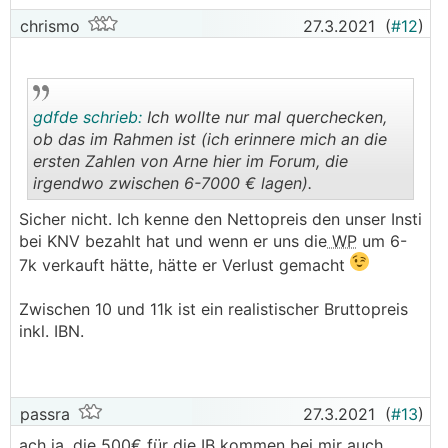
chrismo
27.3.2021
(
#12
)
gdfde schrieb:
Ich wollte nur mal querchecken,
ob das im Rahmen ist (ich erinnere mich an die
ersten Zahlen von Arne hier im Forum, die
irgendwo zwischen 6-7000 € lagen).
.
.
Sicher nicht. Ich kenne den Nettopreis den unser Insti
bei KNV bezahlt hat und wenn er uns die
WP
um 6-
7k verkauft hätte, hätte er Verlust gemacht
Zwischen 10 und 11k ist ein realistischer Bruttopreis
inkl. IBN.
passra
27.3.2021
(
#13
)
ach ja, die 500€ für die IB kommen bei mir auch