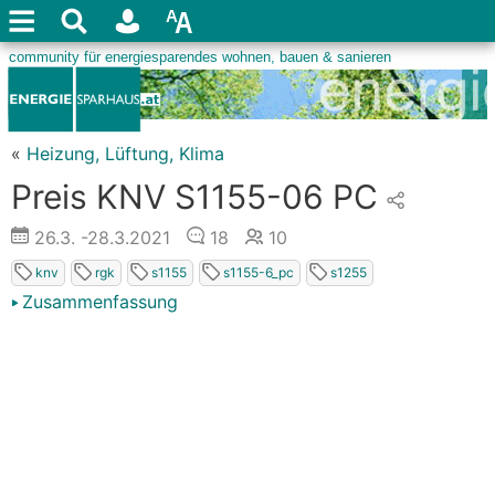
«
Heizung, Lüftung, Klima
Preis KNV S1155-06 PC
26.3.
-28.3.2021
18
10
knv
rgk
s1155
s1155-6_pc
s1255
Zusammenfassung