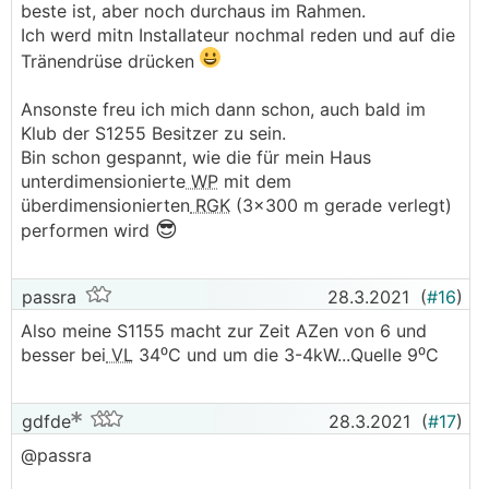
beste ist, aber noch durchaus im Rahmen.
Ich werd mitn Installateur nochmal reden und auf die
Tränendrüse drücken
Ansonste freu ich mich dann schon, auch bald im
Klub der S1255 Besitzer zu sein.
Bin schon gespannt, wie die für mein Haus
unterdimensionierte
WP
mit dem
überdimensionierten
RGK
(3x300 m gerade verlegt)
😎
performen wird
passra
28.3.2021
(
#16
)
Also meine S1155 macht zur Zeit AZen von 6 und
besser bei
VL
34⁰C und um die 3-4kW...Quelle 9⁰C
gdfde
28.3.2021
(
#17
)
@passra