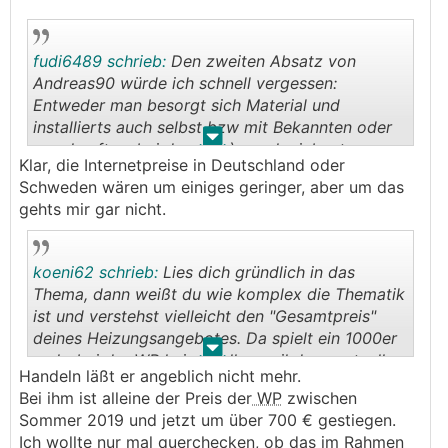
fudi6489 schrieb:
Den zweiten Absatz von
Andreas90 würde ich schnell vergessen:
Entweder man besorgt sich Material und
installierts auch selbst bzw mit Bekannten oder
.
.
man kauft es bei dem der`s auch einbaut.
Klar, die Internetpreise in Deutschland oder
Schweden wären um einiges geringer, aber um das
gehts mir gar nicht.
koeni62 schrieb:
Lies dich gründlich in das
Thema, dann weißt du wie komplex die Thematik
ist und verstehst vielleicht den "Gesamtpreis"
deines Heizungsangebotes. Da spielt ein 1000er
.
.
mehr bei der
WP
keine Rolle...weil da eventuell
Handeln läßt er angeblich nicht mehr.
eine sorgfältige Planung enthalten ist.
Bei ihm ist alleine der Preis der
WP
zwischen
Ein wenig Handeln wirst du auch bei einem guten
Sommer 2019 und jetzt um über 700 € gestiegen.
Insti können.
Ich wollte nur mal querchecken, ob das im Rahmen