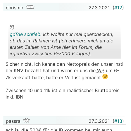
chrismo
27.3.2021
(
#12
)
gdfde schrieb:
Ich wollte nur mal querchecken,
ob das im Rahmen ist (ich erinnere mich an die
ersten Zahlen von Arne hier im Forum, die
irgendwo zwischen 6-7000 € lagen).
.
.
Sicher nicht. Ich kenne den Nettopreis den unser Insti
bei KNV bezahlt hat und wenn er uns die
WP
um 6-
7k verkauft hätte, hätte er Verlust gemacht
Zwischen 10 und 11k ist ein realistischer Bruttopreis
inkl. IBN.
passra
27.3.2021
(
#13
)
ach ja, die 500€ für die IB kommen bei mir auch