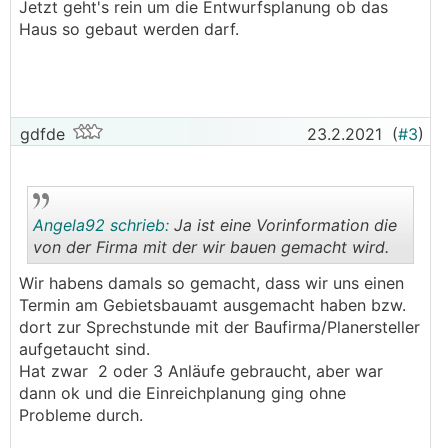
Jetzt geht's rein um die Entwurfsplanung ob das
Haus so gebaut werden darf.
Wozu genau hat die Gemeinde ein "OKAY"
gegeben und wozu braucht man dann noch das
Gebietsbauamt??
Beim Gebietsbauamt sitzen Sachverständige.
gdfde
23.2.2021
(
#3
)
Das sind "Amtssachverständige", d.h. die arbeiten
(ausschließlich) für und im Auftrag von Behörden.
Man kann sich dort als Privatperson beraten
lassen. Ein "Gutachten" zu einem Einreichprojekt
Angela92 schrieb:
Ja ist eine Vorinformation die
wird aber nur dann erstellt, wenn die Baubehörde
von der Firma mit der wir bauen gemacht wird.
das beantragt und nicht dein Architekt.
Wir habens damals so gemacht, dass wir uns einen
Wenn bereits ein Bauansuchen abgegeben wurde,
.
.
Termin am Gebietsbauamt ausgemacht haben bzw.
dann ist die Baubehörde für alle weiteren Schritte
dort zur Sprechstunde mit der Baufirma/Planersteller
im Verfahren - wie z.B. die Einholung eines
aufgetaucht sind.
Gutachtens beim Gebietsbauamt - zuständig!
Hat zwar 2 oder 3 Anläufe gebraucht, aber war
dann ok und die Einreichplanung ging ohne
Probleme durch.