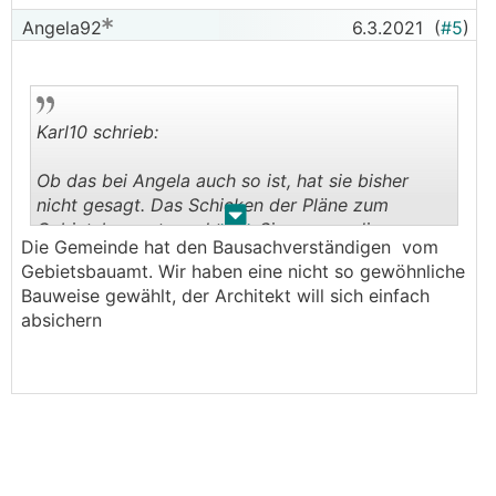
Angela92
6.3.2021
(
#5
)
Karl10 schrieb:
Ob das bei Angela auch so ist, hat sie bisher
nicht gesagt. Das Schicken der Pläne zum
.
.
Gebietsbauamt macht nur Sinn, wenn die
Die Gemeinde hat den Bausachverständigen vom
Gemeinde den Bausachverständigen auch vom
Gebietsbauamt. Wir haben eine nicht so gewöhnliche
Gebietsbauamt hat.
Bauweise gewählt, der Architekt will sich einfach
absichern