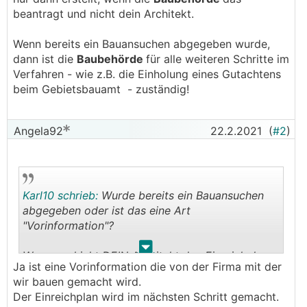
beantragt und nicht dein Architekt.
Wenn bereits ein Bauansuchen abgegeben wurde,
dann ist die
Baubehörde
für alle weiteren Schritte im
Verfahren - wie z.B. die Einholung eines Gutachtens
beim Gebietsbauamt - zuständig!
Angela92
22.2.2021
(
#2
)
Karl10 schrieb:
Wurde bereits ein Bauansuchen
abgegeben oder ist das eine Art
"Vorinformation"?
.
.
Warum schickt DEIN Architekt den Einreichplan
Ja ist eine Vorinformation die von der Firma mit der
zum Gebietsbauamt?
wir bauen gemacht wird.
Der Einreichplan wird im nächsten Schritt gemacht.
Was passiert dort damit?