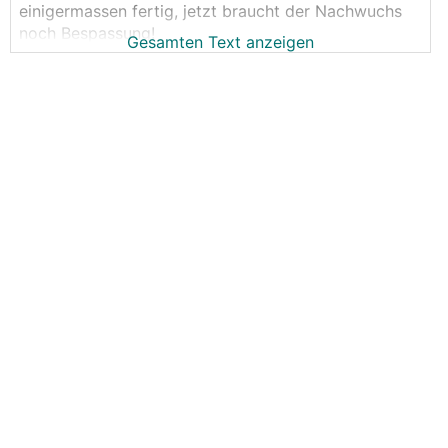
einigermassen fertig, jetzt braucht der Nachwuchs
noch Bespassung!
Gesamten Text anzeigen
Da ich durch unseren Hausumbau mit
abgebrochenen Dachstuhl hochwertiges
Konstruktionsholz gelagert habe und generell gerne
mit Holz arbeite, ist der Eigenbau Ehrensache.
Was ich mir vorstelle:
-) Rutsche ca 3m (Podesthöhe ca. 1,50m)
-) Schaukel 1Stk
-) Häuschen mit Tür und Fenster (Grundfläche ca.
2,00x1,50m)
-) Leiter
-) Kletterwand mit Holzleisten oder Griffen
Die Verankerung möchte ich mit
Einschlagbodenhülsen vornehmen.
Weiss jemand gute Homepages mit Ideen, vielleicht