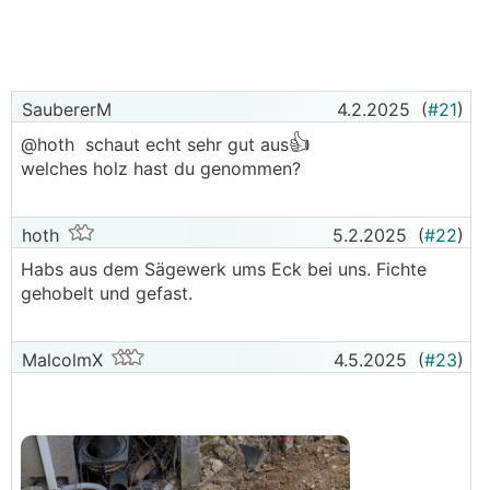
sogar Bauplänen,...?
SaubererM
4.2.2025
(
#21
)
👍
@hoth schaut echt sehr gut aus
welches holz hast du genommen?
hoth
5.2.2025
(
#22
)
Habs aus dem Sägewerk ums Eck bei uns. Fichte
gehobelt und gefast.
MalcolmX
4.5.2025
(
#23
)