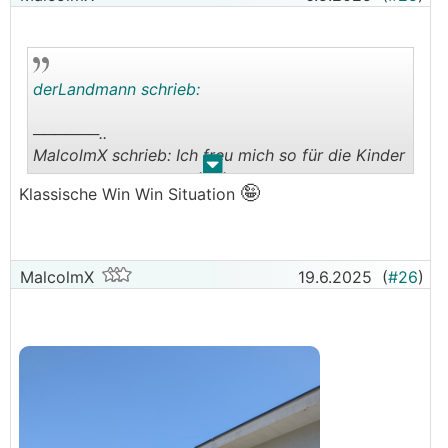
derLandmann schrieb:
──────..
MalcolmX schrieb: Ich freu mich so für die Kinder
.
.
───────────────
🤪
Klassische Win Win Situation
──────..
MalcolmX schrieb: hab ich mir auch eine schöne
neue große Kappsäge gegönnt
MalcolmX
19.6.2025
(
#26
)
───────────────
🤣
ahja