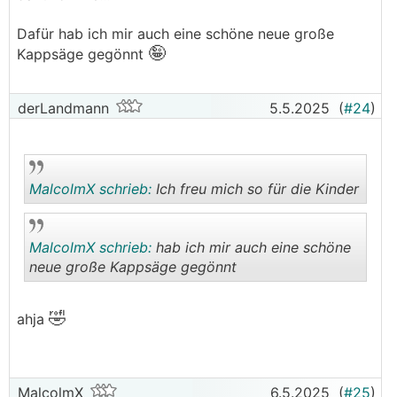
Dafür hab ich mir auch eine schöne neue große
🤪
Kappsäge gegönnt
derLandmann
5.5.2025
(
#24
)
MalcolmX schrieb:
Ich freu mich so für die Kinder
MalcolmX schrieb:
hab ich mir auch eine schöne
.
.
neue große Kappsäge gegönnt
🤣
.
.
ahja
MalcolmX
6.5.2025
(
#25
)