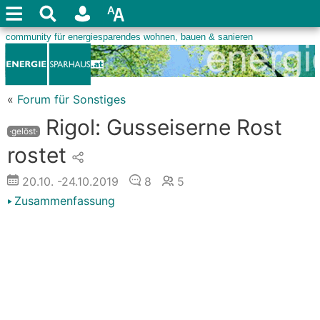
«
Forum für Sonstiges
Rigol: Gusseiserne Rost
·gelöst·
rostet
20.10.
-24.10.2019
8
5
Zusammenfassung