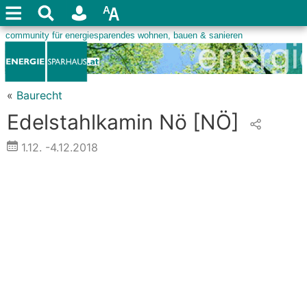
«
Baurecht
Edelstahlkamin Nö
[NÖ]
1.12.
-4.12.2018