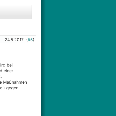
24.5.2017
(
#5
)
rd bei
d einer
.
ste Maßnahmen
c.) gegen