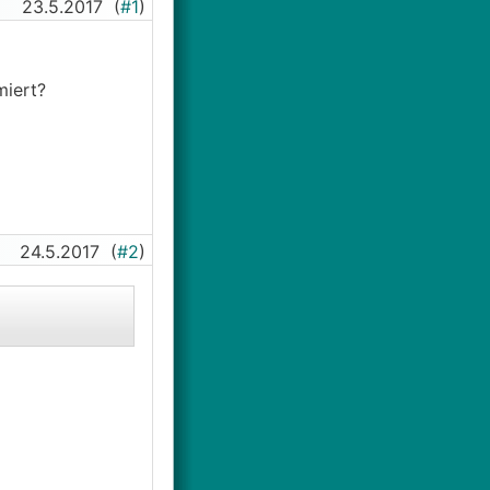
23.5.2017
(
#1
)
miert?
24.5.2017
(
#2
)