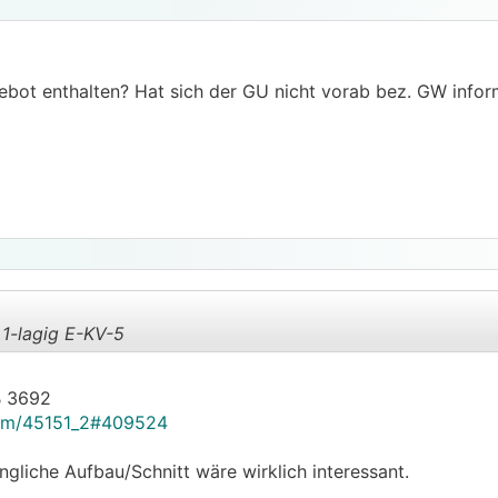
bot enthalten? Hat sich der GU nicht vorab bez. GW infor
1-lagig E-KV-5
B 3692
.
.
rum/45151_2#409524
üngliche Aufbau/Schnitt wäre wirklich interessant.