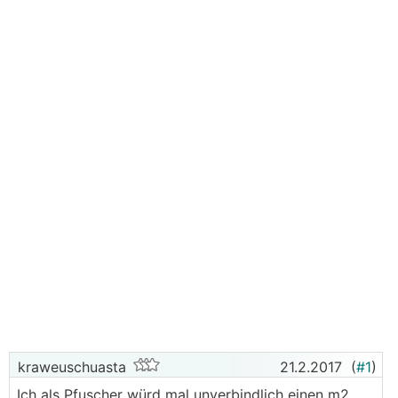
kraweuschuasta
21.2.2017
(
#1
)
Ich als Pfuscher würd mal unverbindlich einen m2