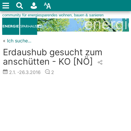
«
Ich suche...
Erdaushub gesucht zum
anschütten - KO
[NÖ]
2.1.
-26.3.2016
2