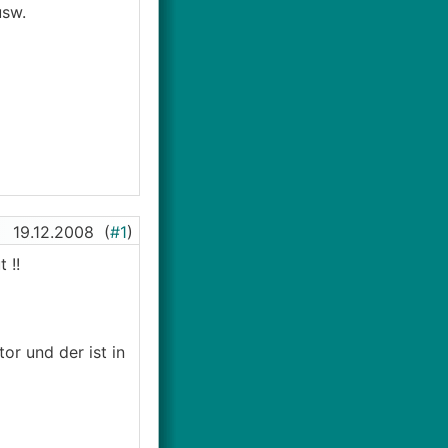
usw.
19.12.2008
(
#1
)
 !!
or und der ist in