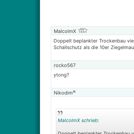
MalcolmX
Doppelt beplankter Trockenbau viell
Schallschutz als die 10er Ziegelmau
rocko567
ytong?
Nikodim
MalcolmX schrieb:
Doppelt beplankter Trockenbau vie