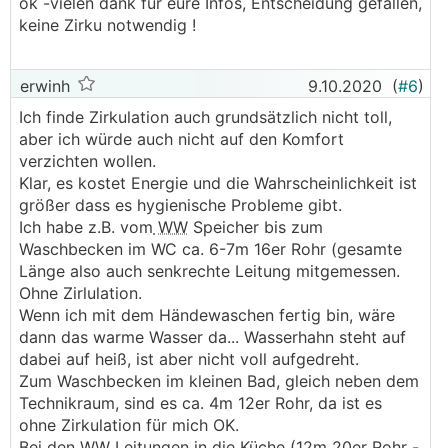
ok -vielen dank für eure Infos, Entscheidung gefallen,
keine Zirku notwendig !
erwinh
9.10.2020
(
#6
)
Ich finde Zirkulation auch grundsätzlich nicht toll,
aber ich würde auch nicht auf den Komfort
verzichten wollen.
Klar, es kostet Energie und die Wahrscheinlichkeit ist
größer dass es hygienische Probleme gibt.
Ich habe z.B. vom
WW
Speicher bis zum
Waschbecken im WC ca. 6-7m 16er Rohr (gesamte
Länge also auch senkrechte Leitung mitgemessen.
Ohne Zirlulation.
Wenn ich mit dem Händewaschen fertig bin, wäre
dann das warme Wasser da... Wasserhahn steht auf
dabei auf heiß, ist aber nicht voll aufgedreht.
Zum Waschbecken im kleinen Bad, gleich neben dem
Technikraum, sind es ca. 4m 12er Rohr, da ist es
ohne Zirkulation für mich OK.
Bei den
WW
Leitungen in die Küche (12m 20er Rohr -