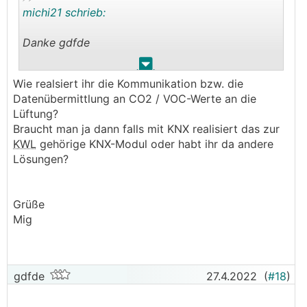
michi21 schrieb:
Danke gdfde
.
.
──────
Wie realsiert ihr die Kommunikation bzw. die
berhan schrieb:
Datenübermittlung an CO2 / VOC-Werte an die
Lüftung?
Und wennst einen Enthalphiewärmetauscher
Braucht man ja dann falls mit KNX realisiert das zur
verwendest, kann es sein, dass je nach Hersteller
KWL
gehörige KNX-Modul oder habt ihr da andere
und Außentemperatur gar kein Heizregister
Lösungen?
benötigt wird.
───────────────
Grüße
Das wäre der nächste Punkt. Eigentlich tendierte
Mig
ich zum Entalphiewärmetauscher, allerdings bin
ich mittlerweile eher wieder davon abgekommen.
Zum einen sind die meisten Geräte mit E-WT
nicht lieferbar, zum anderen würde ich die
gdfde
27.4.2022
(
#18
)
KWLKWL (=Kontrollierte Wohnraumlüftung)
einfach über die Luftfeuchtigkeit steuern. Dann