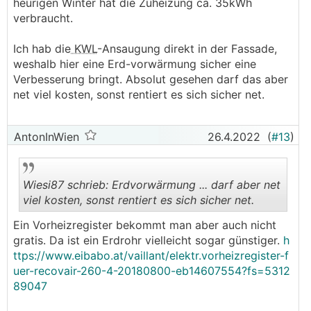
heurigen Winter hat die Zuheizung ca. 35kWh
verbraucht.
Ich hab die
KWL
-Ansaugung direkt in der Fassade,
weshalb hier eine Erd-vorwärmung sicher eine
Verbesserung bringt. Absolut gesehen darf das aber
net viel kosten, sonst rentiert es sich sicher net.
AntonInWien
26.4.2022
(
#13
)
Wiesi87 schrieb: Erdvorwärmung ... darf aber net
viel kosten, sonst rentiert es sich sicher net.
Ein Vorheizregister bekommt man aber auch nicht
.
.
gratis. Da ist ein Erdrohr vielleicht sogar günstiger.
h
ttps://www.eibabo.at/vaillant/elektr.vorheizregister-f
uer-recovair-260-4-20180800-eb14607554?fs=5312
89047