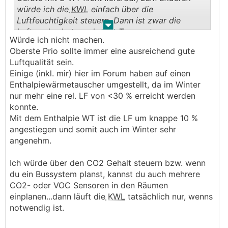
würde ich die
KWL
einfach über die
Luftfeuchtigkeit steuern. Dann ist zwar die
.
.
Luftwechselrate an kalten Tagen etwas zu
Würde ich nicht machen.
gering, aber das wird man wohl aushalten. Wie
Oberste Prio sollte immer eine ausreichend gute
ist da eure Meinung?
Luftqualität sein.
Einige (inkl. mir) hier im Forum haben auf einen
Enthalpiewärmetauscher umgestellt, da im Winter
nur mehr eine rel. LF von <30 % erreicht werden
konnte.
Mit dem Enthalpie WT ist die LF um knappe 10 %
angestiegen und somit auch im Winter sehr
angenehm.
Ich würde über den CO2 Gehalt steuern bzw. wenn
du ein Bussystem planst, kannst du auch mehrere
CO2- oder VOC Sensoren in den Räumen
einplanen...dann läuft die
KWL
tatsächlich nur, wenns
notwendig ist.