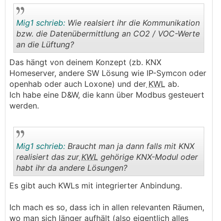
ist zwar die Luftwechselrate an kalten Tagen
etwas zu gering, aber das wird man wohl
Mig1 schrieb:
Wie realsiert ihr die Kommunikation
aushalten. Wie ist da eure Meinung?
bzw. die Datenübermittlung an CO2 / VOC-Werte
an die Lüftung?
.
.
Das hängt von deinem Konzept (zb. KNX
Homeserver, andere SW Lösung wie IP-Symcon oder
openhab oder auch Loxone) und der
KWL
ab.
Ich habe eine D&W, die kann über Modbus gesteuert
werden.
Mig1 schrieb:
Braucht man ja dann falls mit KNX
realisiert das zur
KWL
gehörige KNX-Modul oder
habt ihr da andere Lösungen?
.
.
Es gibt auch KWLs mit integrierter Anbindung.
Ich mach es so, dass ich in allen relevanten Räumen,
wo man sich länger aufhält (also eigentlich alles