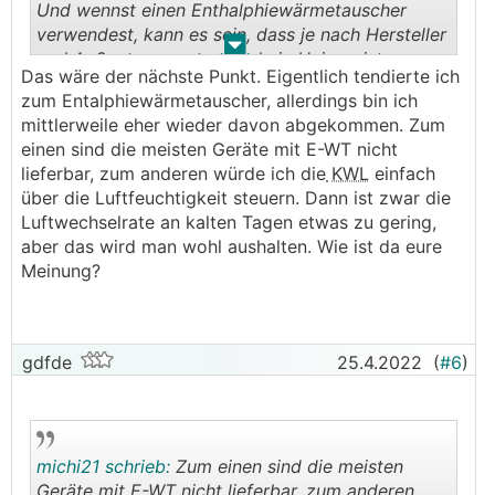
Und wennst einen Enthalphiewärmetauscher
verwendest, kann es sein, dass je nach Hersteller
.
.
und Außentemperatur gar kein Heizregister
Das wäre der nächste Punkt. Eigentlich tendierte ich
benötigt wird.
zum Entalphiewärmetauscher, allerdings bin ich
mittlerweile eher wieder davon abgekommen. Zum
einen sind die meisten Geräte mit E-WT nicht
lieferbar, zum anderen würde ich die
KWL
einfach
über die Luftfeuchtigkeit steuern. Dann ist zwar die
Luftwechselrate an kalten Tagen etwas zu gering,
aber das wird man wohl aushalten. Wie ist da eure
Meinung?
gdfde
25.4.2022
(
#6
)
michi21 schrieb:
Zum einen sind die meisten
Geräte mit E-WT nicht lieferbar, zum anderen