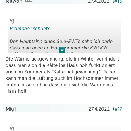
leitwolf
27.4.2022
(
#16
)
Brombaer schrieb:
Den Hauptsinn eines Sole-EWTs sehe ich darin
dass man auch im Hochsommer die KWLKWL
.
.
(=Kontrollierte Wohnraumlüftung) den ganzen
Die Wärmerückgewinnung, die im Winter verhindert,
Tag anlassen kann ohne sich aufgeheizte Luft ins
dass man sich die Kälte ins Haus holt funktioniert
Haus zu holen. Natürlich spart man im Winter
auch im Sommer als "Kälterückgewinnung". Daher
auch etwas Energie durch Weglassen des
kann man die Lüftung auch im Hochsommer immer
Vorheizregisters.
laufen lassen, ohne dass man sich die Wärme ins
Haus holt.
Mig1
27.4.2022
(
#17
)