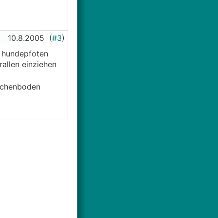
10.8.2005
(
#3
)
n hundepfoten
rallen einziehen
eichenboden