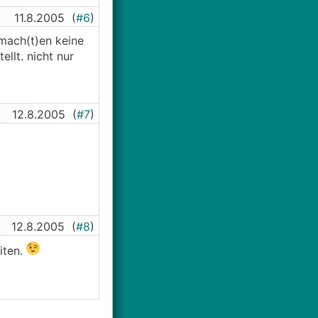
11.8.2005
(
#6
)
 mach(t)en keine
ellt. nicht nur
12.8.2005
(
#7
)
12.8.2005
(
#8
)
iten.