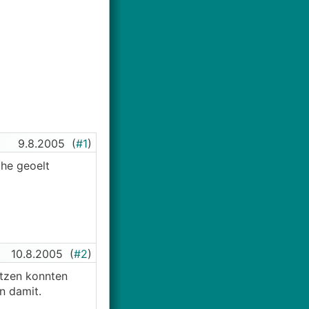
9.8.2005
(
#1
)
che geoelt
10.8.2005
(
#2
)
atzen konnten
n damit.