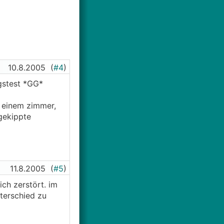
10.8.2005
(
#4
)
ngstest *GG*
n einem zimmer,
gekippte
11.8.2005
(
#5
)
ch zerstört. im
terschied zu