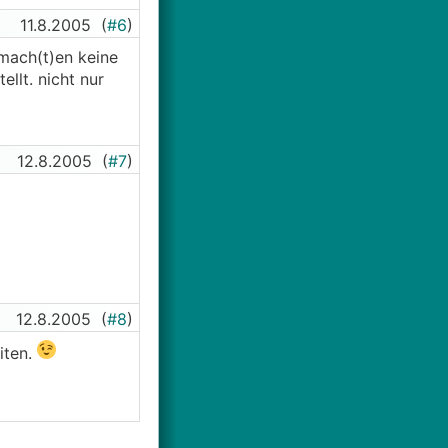
11.8.2005
(
#6
)
 mach(t)en keine
ellt. nicht nur
12.8.2005
(
#7
)
12.8.2005
(
#8
)
iten.