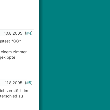
10.8.2005
(
#4
)
ngstest *GG*
n einem zimmer,
gekippte
11.8.2005
(
#5
)
ch zerstört. im
terschied zu