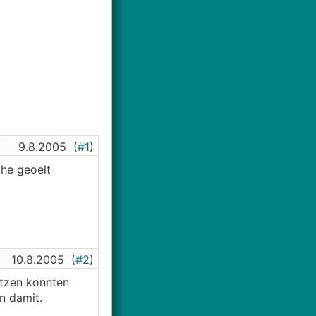
9.8.2005
(
#1
)
che geoelt
10.8.2005
(
#2
)
atzen konnten
n damit.