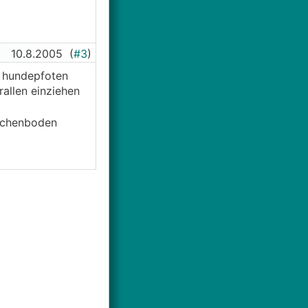
10.8.2005
(
#3
)
n hundepfoten
rallen einziehen
eichenboden