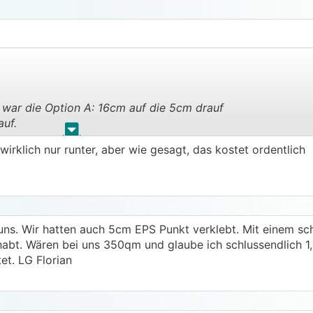
es war die Option A: 16cm auf die 5cm drauf
auf.
.
.
wirklich nur runter, aber wie gesagt, das kostet ordentlich
ag bekommen, dass man es mit einer Rautenbohrung und P
ass das nur bei hohlen Platten geht und nicht bei unserem P
eisen drin, deshalb glaub ich das runter besser ist.
 uns. Wir hatten auch 5cm EPS Punkt verklebt. Mit einem s
abt. Wären bei uns 350qm und glaube ich schlussendlich 1
t. LG Florian