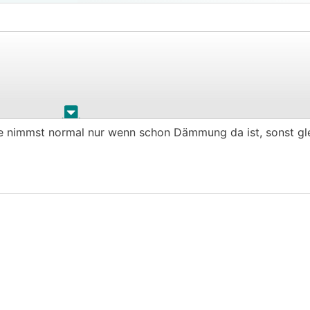
.
.
ie nimmst normal nur wenn schon Dämmung da ist, sonst gl
WDVS
ab da alles komplett hohl
ter wirklich alles hohl ist weil die falsch; schlecht geklebt
eidung.