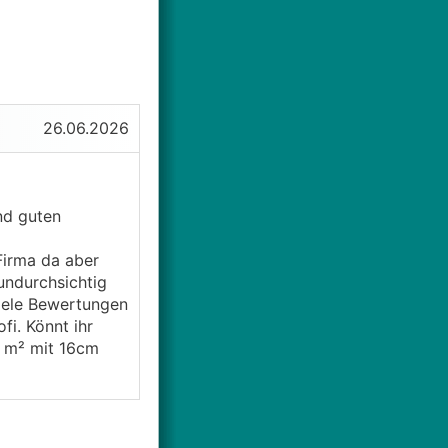
26.06.2026
und guten
Firma da aber
undurchsichtig
viele Bewertungen
i. Könnt ihr
m m² mit 16cm