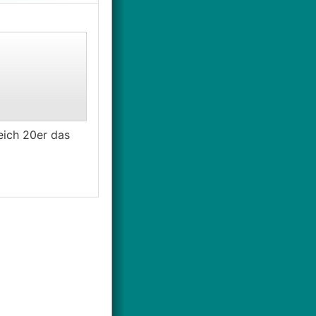
eich 20er das
 wurde dann ist