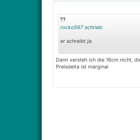
rocko567 schrieb:
er schreibt ja:
──────..
Dann versteh ich die 16cm nicht, d
pezip schrieb: Nun muss die alte
Preisdelta ist marginal
───────────────
daher muss die alte ab. wenn dahin
runter die einzige richtige entsch