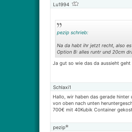
Lu1994
pezip schrieb:
Na da habt ihr jetzt recht, also 
Option B: alles runtr und 20cm dr
Ja gut so wie das da aussieht geht 
Wir hatten da auch den Vorschl
fixieren könnt, aber ich glaub, d
haben da übrigens auch überall Am
Schlaxi1
Hallo, wir haben das gerade hinter
von oben nach unten heruntergesch
700€ mit 40Kubik Container gekoste
pezip