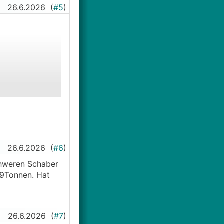
26.6.2026
(
#5
)
U Schaum wieder
roblem. Wir
26.6.2026
(
#6
)
chweren Schaber
,9Tonnen. Hat
26.6.2026
(
#7
)