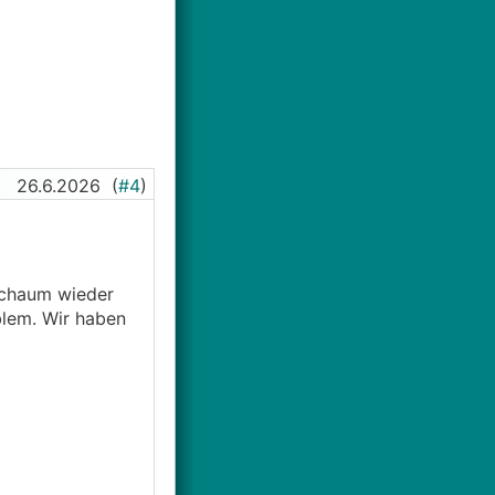
26.6.2026
(
#4
)
Schaum wieder
blem. Wir haben