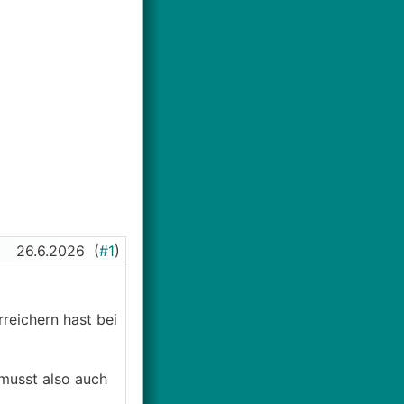
26.6.2026
(
#1
)
rreichern hast bei
 musst also auch