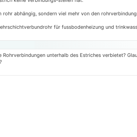
trich keine verbindungs-stellen hat.
om rohr abhängig, sondern viel mehr von den rohrverbindung
-mehrschichtverbundrohr für fussbodenheizung und trinkwa
he Rohrverbindungen unterhalb des Estriches verbietet? Gla
?