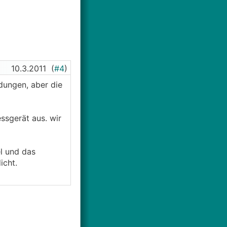
10.3.2011
(
#4
)
dungen, aber die
ssgerät aus. wir
el und das
icht.