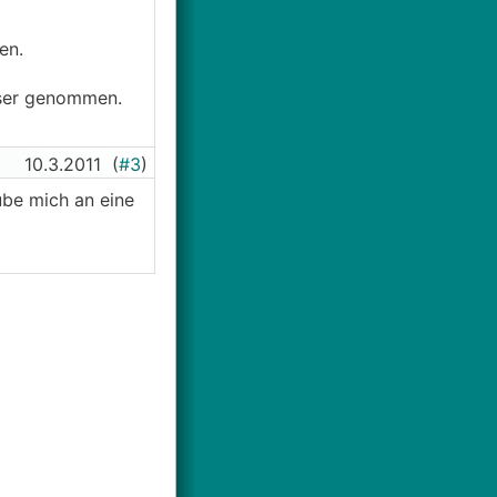
en.
sser genommen.
10.3.2011
(
#3
)
ube mich an eine