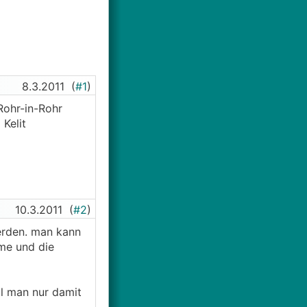
8.3.2011
(
#1
)
Rohr-in-Rohr
Kelit
10.3.2011
(
#2
)
erden. man kann
eme und die
il man nur damit