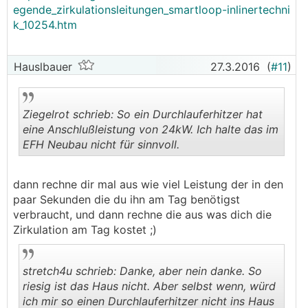
egende_zirkulationsleitungen_smartloop-inlinertechni
verringerte Wärmeabstrahlung. Anders als bei
k_10254.htm
der konventionellen Zirkulation liegt die
niedrigste Systemtemperatur bei der
Inlinertechnik nicht beim Wiedereintritt in den
Hauslbauer
27.3.2016
(
#11
)
Speicher, sondern an den Endverschlussstücken
der Warmwasser-Steigestränge.
Ziegelrot schrieb: So ein Durchlauferhitzer hat
eine Anschlußleistung von 24kW. Ich halte das im
EFH Neubau nicht für sinnvoll.
.
.
dann rechne dir mal aus wie viel Leistung der in den
paar Sekunden die du ihn am Tag benötigst
verbraucht, und dann rechne die aus was dich die
Zirkulation am Tag kostet ;)
stretch4u schrieb: Danke, aber nein danke. So
riesig ist das Haus nicht. Aber selbst wenn, würd
ich mir so einen Durchlauferhitzer nicht ins Haus