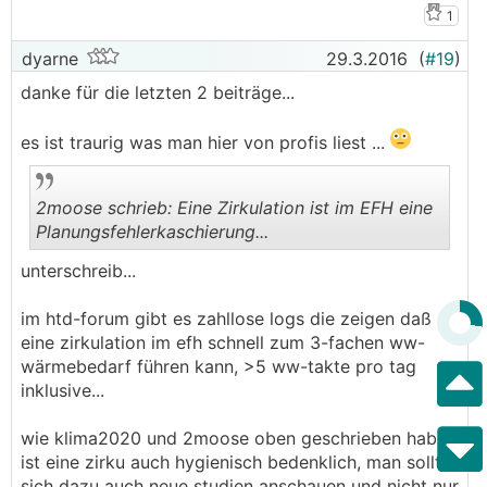
1
dyarne
29.3.2016
(
#19
)
danke für die letzten 2 beiträge...
es ist traurig was man hier von profis liest ...
2moose schrieb: Eine Zirkulation ist im EFH eine
Planungsfehlerkaschierung...
unterschreib...
.
.
im htd-forum gibt es zahllose logs die zeigen daß
eine zirkulation im efh schnell zum 3-fachen ww-
wärmebedarf führen kann, >5 ww-takte pro tag
inklusive...
wie klima2020 und 2moose oben geschrieben haben
ist eine zirku auch hygienisch bedenklich, man sollte
sich dazu auch neue studien anschauen und nicht nur