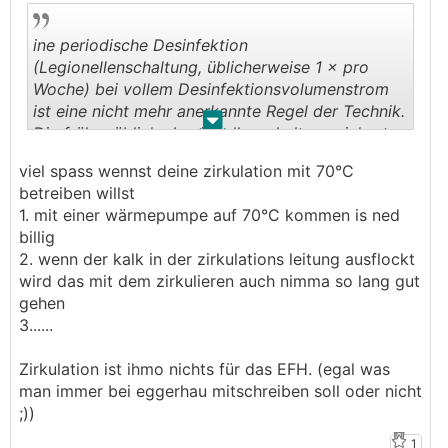
mehr als 71 °C erwärmt.
ine periodische Desinfektion
(Legionellenschaltung, üblicherweise 1 × pro
Woche) bei vollem Desinfektionsvolumenstrom
ist eine nicht mehr anerkannte Regel der Technik.
.
.
Die früher übliche Legionellenschaltung sichert
keine legionellenfreie Versorgung von
viel spass wennst deine zirkulation mit 70°C
Warmwasserverteilungssystemen. Oberhalb von
betreiben willst
– je nach Region und Härtegrad des Trinkwassers
1. mit einer wärmepumpe auf 70°C kommen is ned
- 60 °C fällt Kalk im Leitungsnetz aus und kann
billig
große Probleme bereiten
2. wenn der kalk in der zirkulations leitung ausflockt
wird das mit dem zirkulieren auch nimma so lang gut
gehen
3......
Zirkulation ist ihmo nichts für das EFH. (egal was
man immer bei eggerhau mitschreiben soll oder nicht
;))
1