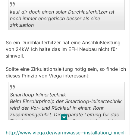
kauf dir doch einen solar Durchlauferhitzer ist
noch immer energetisch besser als eine
zirkulation
.
.
So ein Durchlauferhitzer hat eine Anschlußleistung
von 24kW. Ich halte das im EFH Neubau nicht für
sinnvoll.
Sollte eine Zirkulationsleitung nötig sein, so finde ich
dieses Prinzip von Viega interessant:
Smartloop Inlinertechnik
Beim Einrohrprinzip der Smartloop-Inlinertechnik
wird der Vor- und Rücklauf in einem Rohr
zusammengeführt. Die separate Leitung für das
.
.
Zirkulationswasser entfällt. Das reduziert nicht
nur die Installationskosten und spart Platz,
http://www.viega.de/warmwasser-installation_innenli
sondern auch Energie durch die um 20-30%