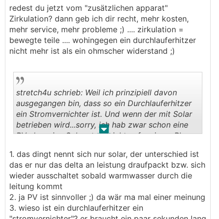
redest du jetzt vom "zusätzlichen apparat"
Zirkulation? dann geb ich dir recht, mehr kosten,
mehr service, mehr probleme ;) .... zirkulation =
bewegte teile .... wohingegen ein durchlauferhitzer
nicht mehr ist als ein ohmscher widerstand ;)
stretch4u schrieb: Weil ich prinzipiell davon
ausgegangen bin, dass so ein Durchlauferhitzer
ein Stromvernichter ist. Und wenn der mit Solar
betrieben wird...sorry, ich hab zwar schon eine
.
.
PV aber eine Solar steht nicht auf meinem Plan
und will ich nicht noch zusätzlich installieren.
1. das dingt nennt sich nur solar, der unterschied ist
Auch weil ich ziemlich skeptisch gegenüber
das er nur das delta an leistung draufpackt bzw. sich
Solaranlagen bin. Mögen vereinzelt ihre
wieder ausschaltet sobald warmwasser durch die
Berechtigung haben, aber ich verstehe bis jetzt
leitung kommt
nicht wieso sich noch manche dafür entscheiden.
2. ja PV ist sinnvoller ;) da wär ma mal einer meinung
PV ist meiner Ansicht nach viel sinnvoller. Aber
3. wieso ist ein durchlauferhitzer ein
naja, da kann man sich sicher auch streiten.
"stromvernichter"? er braucht ein paar sekunden lang