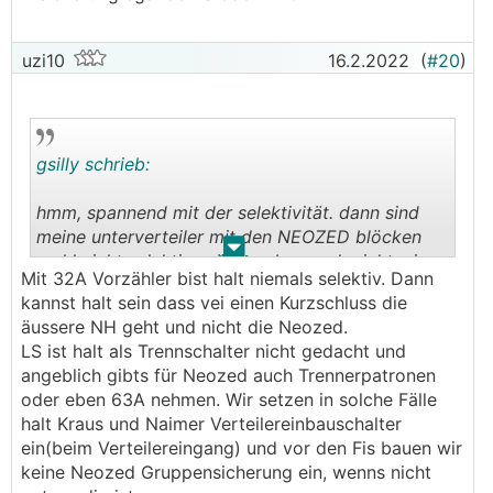
uzi10
16.2.2022
(
#20
)
gsilly schrieb:
hmm, spannend mit der selektivität. dann sind
meine unterverteiler mit den NEOZED blöcken
.
.
wohl nicht selektiv. wüsste aber auch nicht wie
Mit 32A Vorzähler bist halt niemals selektiv. Dann
man das ändern sollte bei 32 A
kannst halt sein dass vei einen Kurzschluss die
vorzählersicherung? aber gut, darum geht es hier
äussere NH geht und nicht die Neozed.
ja nicht unbedingt.
LS ist halt als Trennschalter nicht gedacht und
angeblich gibts für Neozed auch Trennerpatronen
aber was denn dann als lasttrennschalter am
oder eben 63A nehmen. Wir setzen in solche Fälle
abgang zum AC-in verwenden? LS nicht,
halt Kraus und Naimer Verteilereinbauschalter
NEOZED nicht? oder eben wenn nur als
ein(beim Verteilereingang) und vor den Fis bauen wir
lasttrennschalter mit z. b. 63 A sicherung egal ob
keine Neozed Gruppensicherung ein, wenns nicht
LS oder NEOZED?