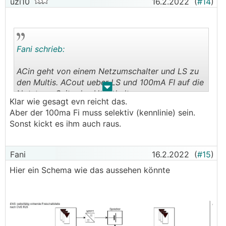
uzi10
16.2.2022
(
#14
)
Fani schrieb:
ACin geht von einem Netzumschalter und LS zu
den Multis. ACout ueber LS und 100mA FI auf die
.
.
Notstrom Seite des Umschalters.
Klar wie gesagt evn reicht das.
Aber der 100ma Fi muss selektiv (kennlinie) sein.
Mit der Konstellation reicht in NÖ auch der
Sonst kickt es ihm auch raus.
eingebaute NA Schutz, weil er im Notstrom
Betrieb nicht umgegangen werden kann.
Fani
16.2.2022
(
#15
)
Hier ein Schema wie das aussehen könnte