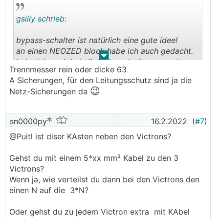
gsilly schrieb:
bypass-schalter ist natürlich eine gute idee!
an einen NEOZED block habe ich auch gedacht.
.
.
habe ich auch bei all meinen abgängen zu den
Trennmesser rein oder dicke 63
unterverteilen (werkstatt, gartenhaus) so
A Sicherungen, für den Leitungsschutz sind ja die
ausgeführt. bin aber nicht sicher ob hier
😉
Netz-Sicherungen da
nötig/sinnvoll? bei 32 A vorzählersicherung
würde man dann vermutlich nur NEOZED mit 25
A verbauen? dann hilft die ganze 32 A
sn0000py
16.2.2022
(
#7
)
🤔
vorzählersicherung wieder nix.
@Puitl ist diser KAsten neben den Victrons?
Gehst du mit einem 5*xx mm² Kabel zu den 3
Victrons?
Wenn ja, wie verteilst du dann bei den Victrons den
einen N auf die 3*N?
Oder gehst du zu jedem Victron extra mit KAbel