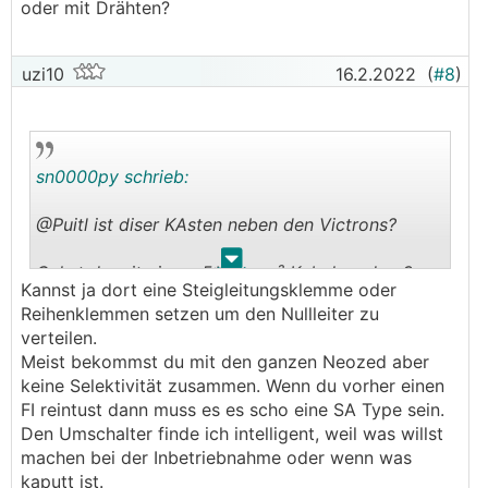
oder mit Drähten?
uzi10
16.2.2022
(
#8
)
sn0000py schrieb:
@Puitl ist diser KAsten neben den Victrons?
.
.
Gehst du mit einem 5*xx mm² Kabel zu den 3
Kannst ja dort eine Steigleitungsklemme oder
Victrons?
Reihenklemmen setzen um den Nullleiter zu
Wenn ja, wie verteilst du dann bei den Victrons
verteilen.
den einen N auf die 3*N?
Meist bekommst du mit den ganzen Neozed aber
keine Selektivität zusammen. Wenn du vorher einen
Oder gehst du zu jedem Victron extra mit KAbel
FI reintust dann muss es es scho eine SA Type sein.
oder mit Drähten?
Den Umschalter finde ich intelligent, weil was willst
machen bei der Inbetriebnahme oder wenn was
kaputt ist.