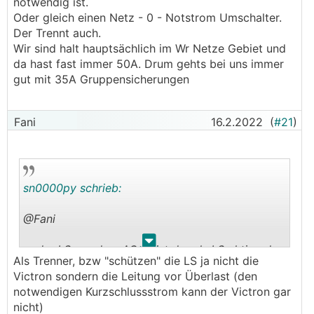
notwendig ist.
Oder gleich einen Netz - 0 - Notstrom Umschalter.
Der Trennt auch.
Wir sind halt hauptsächlich im Wr Netze Gebiet und
da hast fast immer 50A. Drum gehts bei uns immer
gut mit 35A Gruppensicherungen
Fani
16.2.2022
(
#21
)
sn0000py schrieb:
@Fani
.
.
• der LS vor dem AC IN ist der als LS aktiv oder
Als Trenner, bzw "schützen" die LS ja nicht die
nimmst den hauptsichlich als Trenner?
Victron sondern die Leitung vor Überlast (den
notwendigen Kurzschlussstrom kann der Victron gar
• selbigs gilt für den LS am AC OUT.
nicht)