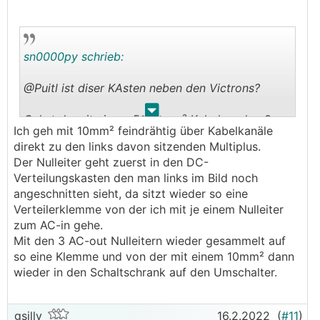
sn0000py schrieb:
@Puitl ist diser KAsten neben den Victrons?
.
.
Gehst du mit einem 5*xx mm² Kabel zu den 3
Ich geh mit 10mm² feindrähtig über Kabelkanäle
Victrons?
direkt zu den links davon sitzenden Multiplus.
Wenn ja, wie verteilst du dann bei den Victrons
Der Nulleiter geht zuerst in den DC-
den einen N auf die 3*N?
Verteilungskasten den man links im Bild noch
angeschnitten sieht, da sitzt wieder so eine
Oder gehst du zu jedem Victron extra mit KAbel
Verteilerklemme von der ich mit je einem Nulleiter
oder mit Drähten?
zum AC-in gehe.
Mit den 3 AC-out Nulleitern wieder gesammelt auf
so eine Klemme und von der mit einem 10mm² dann
wieder in den Schaltschrank auf den Umschalter.
gsilly
16.2.2022
(
#11
)