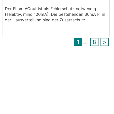
• ist der FI am AC-OUT notwendig, wenn direkt
Der FI am ACout ist als Fehlerschutz notwendig
danach die "normalen" FI kommen?
(selektiv, mind 100mA). Die bestehenden 30mA FI in
der Hausverteilung sind der Zusatzschutz.
1
8
>
...
...