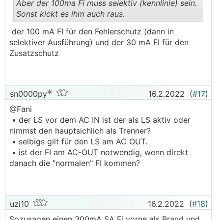
Aber der 100ma Fi muss selektiv (kennlinie) sein.
Sonst kickt es ihm auch raus.
.
.
der 100 mA FI für den Fehlerschutz (dann in
selektiver Ausführung) und der 30 mA FI für den
Zusatzschutz
sn0000py
16.2.2022
(
#17
)
@Fani
• der LS vor dem AC IN ist der als LS aktiv oder
nimmst den hauptsichlich als Trenner?
• selbigs gilt für den LS am AC OUT.
• ist der FI am AC-OUT notwendig, wenn direkt
danach die "normalen" FI kommen?
uzi10
16.2.2022
(
#18
)
Sozusagen einen 300mA SA Fi vorne als Brand und