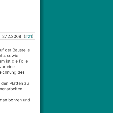
reifen mit runter
27.2.2008
(
#21
)
uf der Baustelle
etc. sowie
 ist die Folie
vor eine
Zeichnung des
 den Platten zu
nnenarbeiten
 man bohren und