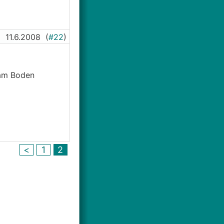
11.6.2008
(
#22
)
 am Boden
<
1
2