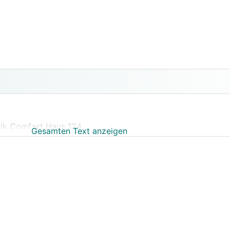
Elk Comfort Haus 124
Gesamten Text anzeigen
mung der wand auf u wert 0,13 , decke und dach 0,11
tdichtheit von <1.
kann ich die Luftdichtheit beim innen Ausbau noch verbesse
ante bodenplatte, oder ausschäumen mit Pu Brunnen Schaum
ll man dann noch einen dicht streifen drüber geben.
 man mit dicht Silikon auffüllen aber drauf achten das es si
chen wo das haus gesetzt wurde auch nur verspachteln und