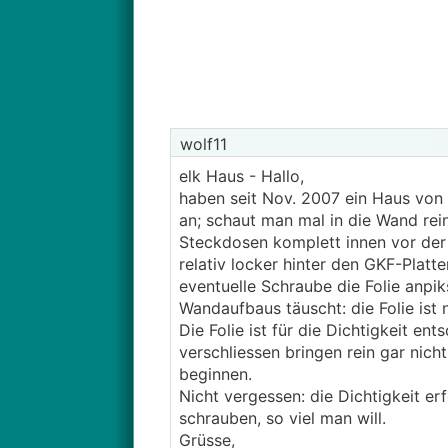
auch verkleben.
Habe vor zum tapezieren und befürc
gehen, oder?
Ach ja Dampfbremse ist bei Elk hint
Da ich nicht im Geld schwimme und 
Ersuche ich euch um Tipps wie ich 
wolf11
Danke für eure Hilfe und Meinung
elk Haus - Hallo,
haben seit Nov. 2007 ein Haus von 
an; schaut man mal in die Wand rein
Steckdosen komplett innen vor der 
relativ locker hinter den GKF-Platt
eventuelle Schraube die Folie anpik
Wandaufbaus täuscht: die Folie ist 
Die Folie ist für die Dichtigkeit e
verschliessen bringen rein gar nic
beginnen.
Nicht vergessen: die Dichtigkeit 
schrauben, so viel man will.
Grüsse,