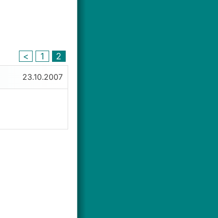
<
1
2
23.10.2007
rn. Hörte dies
, oder Folien
ch mit Plastik
 schleifen oder