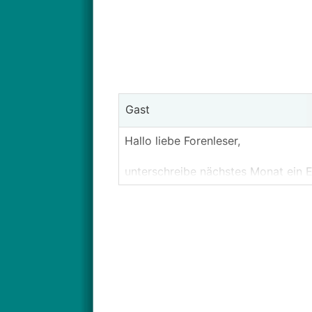
Gast
Hallo liebe Forenleser,
unterschreibe nächstes Monat ein 
mir 0,8er Fenster und erhöhter Däm
bodenplatte mit 0,11 garantierte Luf
Was mich noch interessiert ist wie 
bezüglich von verputzen bis auf k
kleben auf Übergang.
Die Stoßfugen im haus verputzen so
Das Poschierrohr zur Steckdose soll
gut verhält.
Was sollte man bei den kannten ma