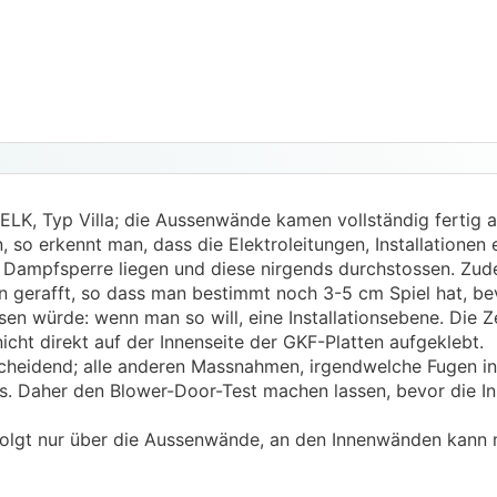
hte nur wenn ich mal die Tapeten neu gebe das die Klebest
er der Gipsplatte leider keine Installationsebene.
das Elk für mich das beste Preis- Leistungsverhältnis hat.
das haus mit einfachen mitteln verbessern kann.
ELK, Typ Villa; die Aussenwände kamen vollständig fertig a
, so erkennt man, dass die Elektroleitungen, Installationen 
Dampfsperre liegen und diese nirgends durchstossen. Zudem
en gerafft, so dass man bestimmt noch 3-5 cm Spiel hat, be
sen würde: wenn man so will, eine Installationsebene. Die 
nicht direkt auf der Innenseite der GKF-Platten aufgeklebt.
ntscheidend; alle anderen Massnahmen, irgendwelche Fugen in
hts. Daher den Blower-Door-Test machen lassen, bevor die I
erfolgt nur über die Aussenwände, an den Innenwänden kann