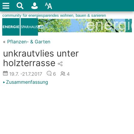
«
Pflanzen- & Garten
unkrautvlies unter
holzterrasse
19.7.
-21.7.2017
6
4
Zusammenfassung