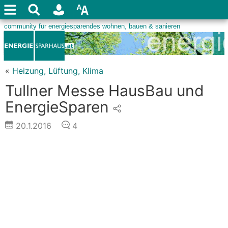
«
Heizung, Lüftung, Klima
Tullner Messe HausBau und
EnergieSparen
20.1.2016
4