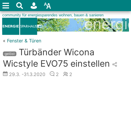
«
Fenster & Türen
Türbänder Wicona
·gelöst·
Wicstyle EVO75 einstellen
29.3.
-31.3.2020
2
2