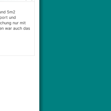
 und 5m2
port und
chung nur mit
ten war auch das