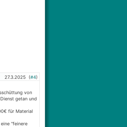
27.3.2025
(
#4
)
esschüttung von
 Dienst getan und
00€ für Material
eine "feinere