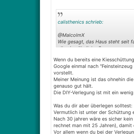
calisthenics schrieb:
@­MalcolmX
Wie gesagt, das Haus steht seit f
alle eine ähnliche Garage vorges
Bisher war eine grobe 10-12cm S
Wenn du bereits eine Kiesschüttung 
Andere haben bereits eine Fließe
Google einmal nach "Feinsteinzeug T
statisch keine Probleme gibt, falls
vorstellt.
Meiner Meinung ist das ohnehin die
Was ich mit diesem Post erfahren 
genauso gut hält.
Terrassenaubauten auf Betonfläch
Die DIY-Verlegung ist mit ein weni
Meinung nach das langlebigste/ge
Was du dir aber überlegen solltest:
Danke
Vermutlich ist unter der Schüttung
Nach 30 jahren wäre es sicher kei
rechnet man mit 25 Jahren), damit 
Vor allem wenn du bei der Verlegung