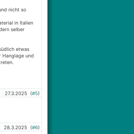
und nicht so
rial in Italien
dern selber
südlich etwas
er Hanglage und
reten.
27.3.2025
(
#5
)
28.3.2025
(
#6
)