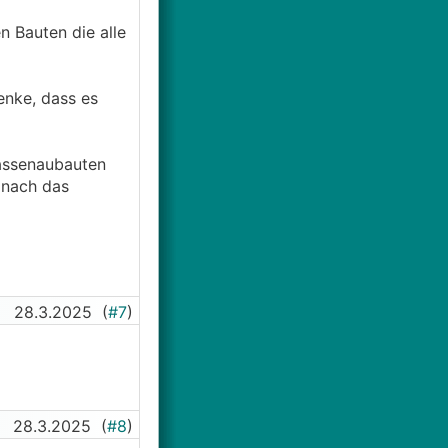
n Bauten die alle
enke, dass es
rassenaubauten
 nach das
28.3.2025
(
#7
)
28.3.2025
(
#8
)