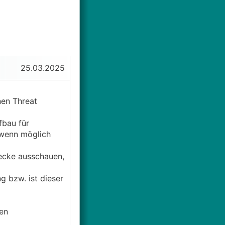
25.03.2025
nen Threat
fbau für
 wenn möglich
decke ausschauen,
g bzw. ist dieser
en