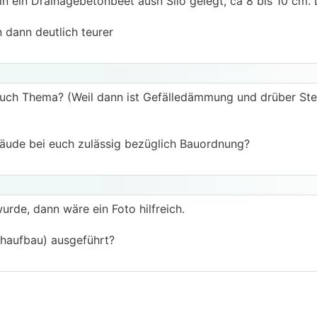
 ein Drainagebetonbeet ausn Silo gelegt, ca 8 bis 10 cm. 
 dann deutlich teurer
uch Thema? (Weil dann ist Gefälledämmung und drüber Stel
bäude bei euch zulässig bezüglich Bauordnung?
urde, dann wäre ein Foto hilfreich.
haufbau) ausgeführt?