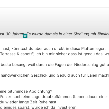
ast 30 Jahren. Es wurde damals in einer Siedlung mit ähnli
.
.
etzt haben eingereicht, genehmigt und gebaut.
chicht Schotter auf der Garage mit WPC.
hast, könntest du aber auch direkt in diese Platten legen.
nTerrasse, wieder andere haben einfach Erde mit Rasen. Ich
errasse Kiesbett", ich bin mir sicher dass ist genau das, w
 du auf das hinaus willst.
 beste Lösung, weil durch die Fugen der Niederschlag gut 
wollte ist allerdings, ob Leute hier Erfahrung haben mit
en. Welcher Untergrund/Schichten für mein Vorhaben mit F
g handwerklichen Geschick und Geduld auch für Laien mach
eignetste wäre.
 eine bituminöse Abdichtung?
n Fehler noch eine Lage draufzuflämmen (Lebensdauer einer
du wieder lange Zeit Ruhe hast.
 einiges sparst, würde ich da investieren.