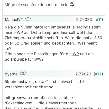
😋
Möge die suchfunktion mit dir sein
ManuelV
2.7.2023
(
#11
)
Naja die 5l/min hatte ich umgesetzt, allerdings steht
meine
WP
auf Delta temp und hier soll wohl die
Zieltemperatur Abhilfe schaffen. Werd die mal auf 50
oder 52 Grad stellen und beobachten... Was meint
ihr?
Gibt's spezielle Einstellungen für die
WP
und die
Solarpumpe für
WW
?
dyarne
2.7.2023
(
#12
)
5l/min festwert, delta-T und zielwert sind 3
verschiedene betriebsmodi.
mit greenwater empfiehlt sich - ohne
rückschlagventil - die zielwertmethode.
das ist dann schon high-end-wp-warmwasserladung.