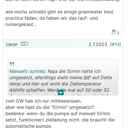
wie micha schreibt gibt es einige greenwater best
practice fäden, da haben wir das rauf- und
runtergekaut...
2
cacer
2.7.2023
(
#13
)
ManuelV schrieb:
Naja die 5l/min hatte ich
umgesetzt, allerdings steht meine
WP
auf Delta
temp und hier soll wohl die Zieltemperatur
Abhilfe schaffen. Werd die mal auf 50 oder 52
.
.
Grad stellen und beobachten... Was meint ihr?
zum GW hab ich nur mitlesewissen.
aber wie hast du die "5l/min" umgesetzt?
bedenke: wenn du die pumpe auf manuell 5l/min
setzt, funktioniert zielladung nicht. die braucht die
automatische pumpe.