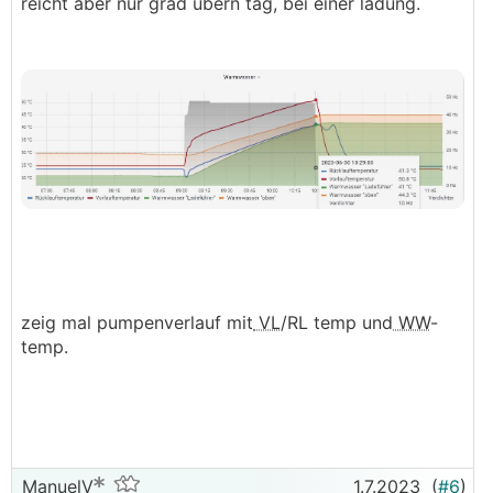
reicht aber nur grad übern tag, bei einer ladung.
zeig mal pumpenverlauf mit
VL
/RL temp und
WW
-
temp.
ManuelV
1.7.2023
(
#6
)