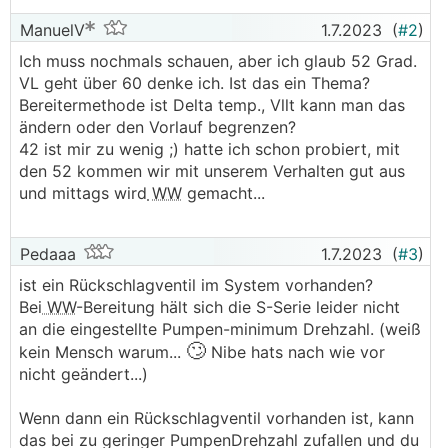
ManuelV
1.7.2023
(
#2
)
Ich muss nochmals schauen, aber ich glaub 52 Grad.
VL geht über 60 denke ich. Ist das ein Thema?
Bereitermethode ist Delta temp., Vllt kann man das
ändern oder den Vorlauf begrenzen?
42 ist mir zu wenig ;) hatte ich schon probiert, mit
den 52 kommen wir mit unserem Verhalten gut aus
und mittags wird
WW
gemacht...
Pedaaa
1.7.2023
(
#3
)
ist ein Rückschlagventil im System vorhanden?
Bei
WW
-Bereitung hält sich die S-Serie leider nicht
an die eingestellte Pumpen-minimum Drehzahl. (weiß
🙄
kein Mensch warum...
Nibe hats nach wie vor
nicht geändert...)
Wenn dann ein Rückschlagventil vorhanden ist, kann
das bei zu geringer PumpenDrehzahl zufallen und du