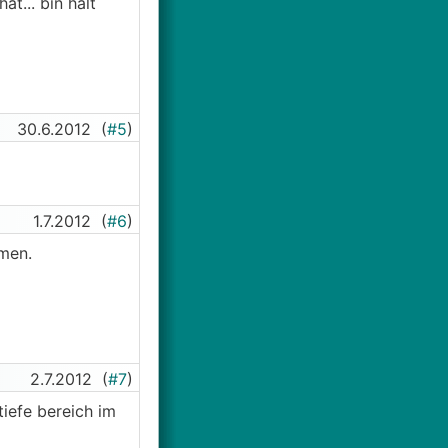
t... bin halt
30.6.2012
(
#5
)
1.7.2012
(
#6
)
men.
2.7.2012
(
#7
)
iefe bereich im