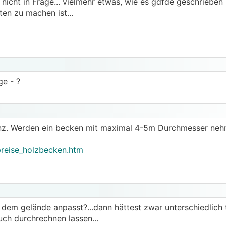
icht in Frage... vielmehr etwas, wie es gdfde geschrieben ha
en zu machen ist...
ge - ?
enz. Werden ein becken mit maximal 4-5m Durchmesser neh
preise_holzbecken.htm
em gelände anpasst?...dann hättest zwar unterschiedlich t
auch durchrechnen lassen...