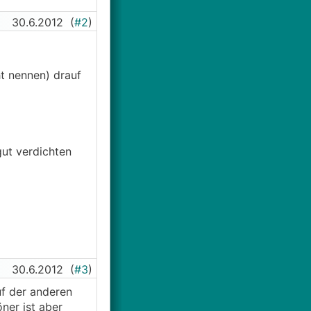
30.6.2012
(
#2
)
t nennen) drauf
ut verdichten
30.6.2012
(
#3
)
uf der anderen
ner ist aber