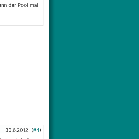
enn der Pool mal
30.6.2012
(
#4
)