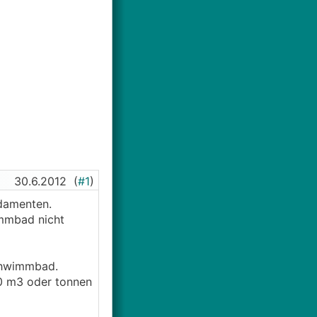
30.6.2012
(
#1
)
ndamenten.
immbad nicht
Schwimmbad.
30 m3 oder tonnen