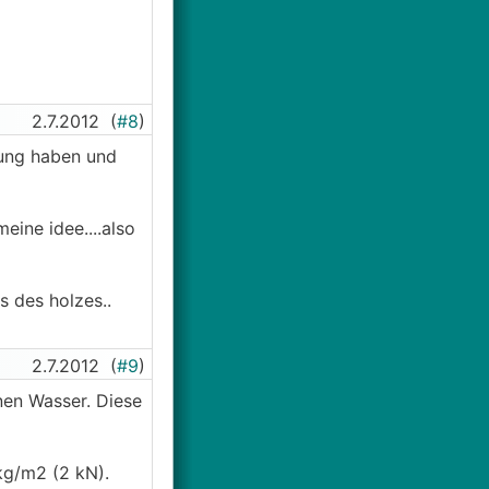
2.7.2012
(
#8
)
ung haben und
ine idee....also
 des holzes..
2.7.2012
(
#9
)
nen Wasser. Diese
kg/m2 (2 kN).