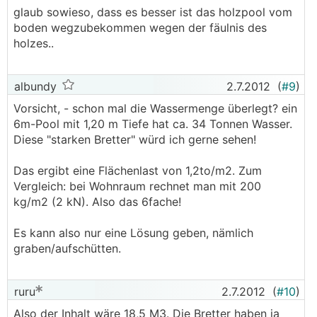
glaub sowieso, dass es besser ist das holzpool vom
boden wegzubekommen wegen der fäulnis des
holzes..
albundy
2.7.2012
(
#9
)
Vorsicht, - schon mal die Wassermenge überlegt? ein
6m-Pool mit 1,20 m Tiefe hat ca. 34 Tonnen Wasser.
Diese "starken Bretter" würd ich gerne sehen!
Das ergibt eine Flächenlast von 1,2to/m2. Zum
Vergleich: bei Wohnraum rechnet man mit 200
kg/m2 (2 kN). Also das 6fache!
Es kann also nur eine Lösung geben, nämlich
graben/aufschütten.
ruru
2.7.2012
(
#10
)
Also der Inhalt wäre 18,5 M3. Die Bretter haben ja