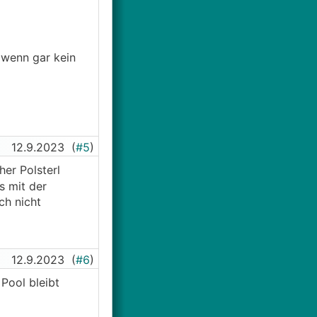
 wenn gar kein
12.9.2023
(
#5
)
her Polsterl
s mit der
ch nicht
12.9.2023
(
#6
)
Pool bleibt