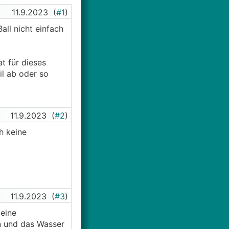
11.9.2023
(
#1
)
all nicht einfach
t für dieses
l ab oder so
11.9.2023
(
#2
)
h keine
11.9.2023
(
#3
)
 eine
n und das Wasser