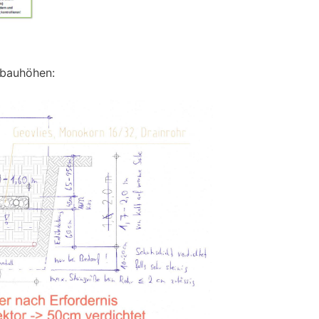
fbauhöhen: